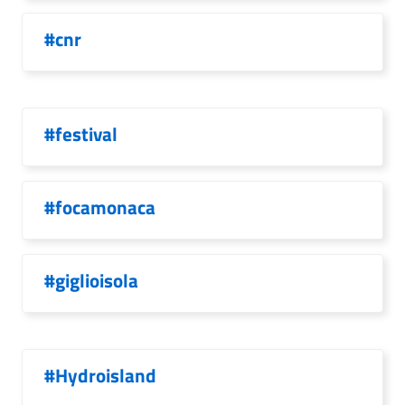
#cnr
#festival
#focamonaca
#giglioisola
#Hydroisland