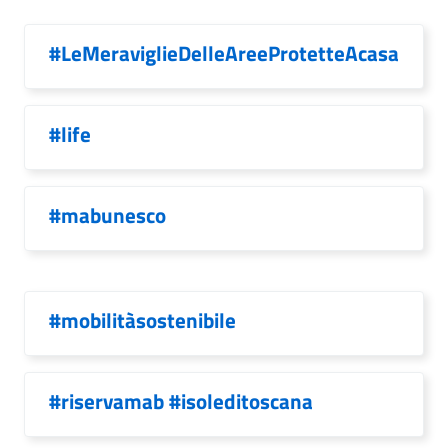
#LeMeraviglieDelleAreeProtetteAcasa
#life
#mabunesco
#mobilitàsostenibile
#riservamab #isoleditoscana