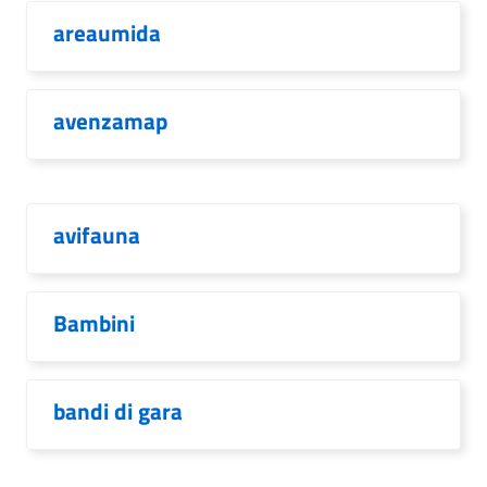
areaumida
avenzamap
avifauna
Bambini
bandi di gara