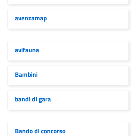
avenzamap
avifauna
Bambini
bandi di gara
Bando di concorso