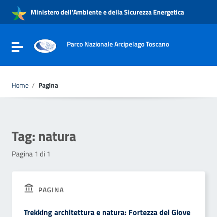
Vai ai contenuti
Ministero dell'Ambiente e della Sicurezza Energetica
Vai al menu di navigazione
Vai al footer
Parco Nazionale Arcipelago Toscano
Attiva / disattiva la navigazione
Home
/
Pagina
Tag:
natura
Pagina 1 di 1
PAGINA
Trekking architettura e natura: Fortezza del Giove