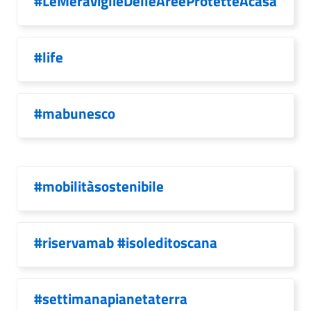
#LeMeraviglieDelleAreeProtetteAcasa
#life
#mabunesco
#mobilitàsostenibile
#riservamab #isoleditoscana
#settimanapianetaterra