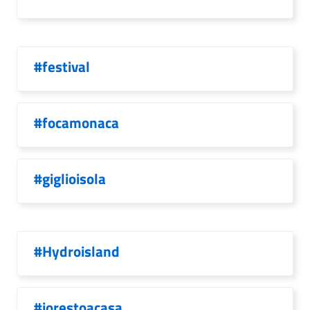
#festival
#focamonaca
#giglioisola
#Hydroisland
#iorestoacasa