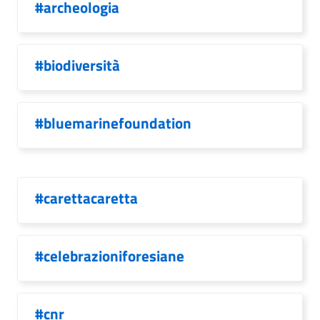
#archeologia
#biodiversità
#bluemarinefoundation
#carettacaretta
#celebrazioniforesiane
#cnr