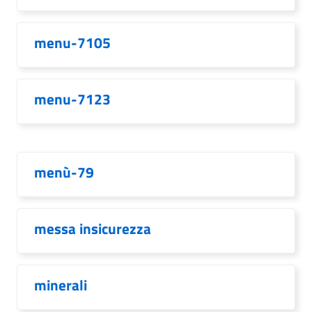
menu-7105
menu-7123
menù-79
messa insicurezza
minerali