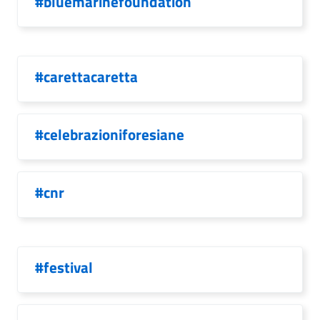
#bluemarinefoundation
#carettacaretta
#celebrazioniforesiane
#cnr
#festival