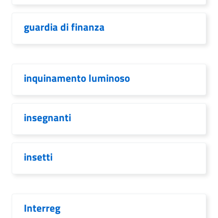
guardia di finanza
inquinamento luminoso
insegnanti
insetti
Interreg