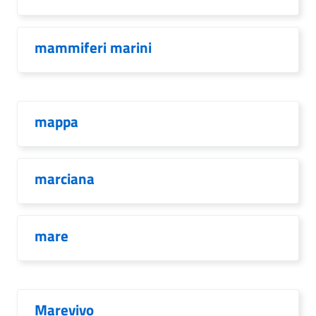
mammiferi marini
mappa
marciana
mare
Marevivo