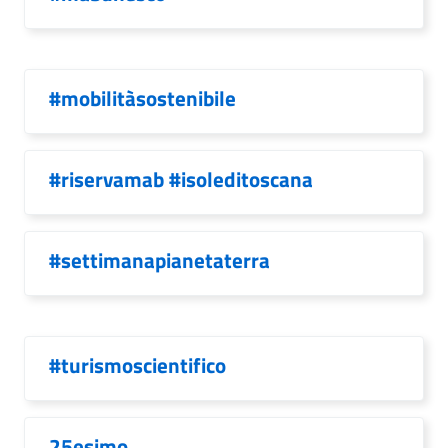
#mobilitàsostenibile
#riservamab #isoleditoscana
#settimanapianetaterra
#turismoscientifico
25esimo