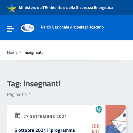
Vai ai contenuti
Ministero dell'Ambiente e della Sicurezza Energetica
Vai al menu di navigazione
Vai al footer
Parco Nazionale Arcipelago Toscano
Attiva / disattiva la navigazione
Home
/
insegnanti
Tag:
insegnanti
Pagina 1 di 1
27 SETTEMBRE 2021
5 ottobre 2021 il programma