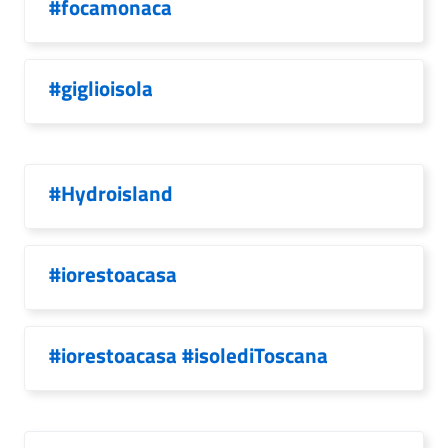
#focamonaca
#giglioisola
#Hydroisland
#iorestoacasa
#iorestoacasa #isolediToscana