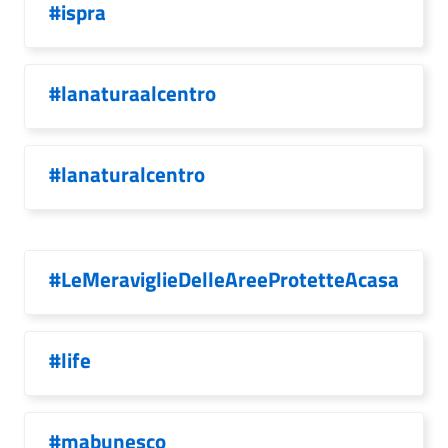
#ispra
#lanaturaalcentro
#lanaturalcentro
#LeMeraviglieDelleAreeProtetteAcasa
#life
#mabunesco