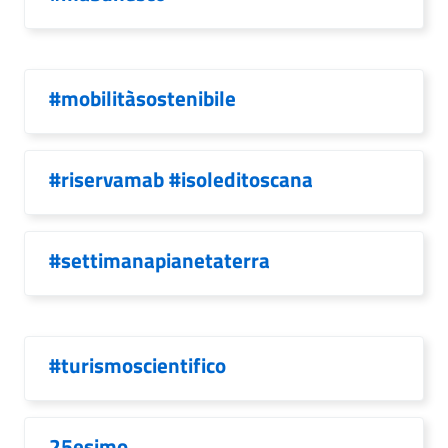
#mobilitàsostenibile
#riservamab #isoleditoscana
#settimanapianetaterra
#turismoscientifico
25esimo