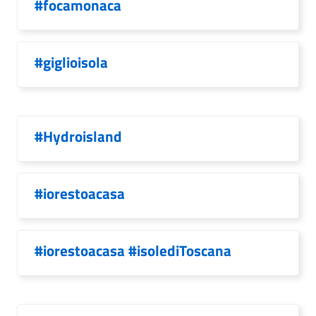
#focamonaca
#giglioisola
#Hydroisland
#iorestoacasa
#iorestoacasa #isolediToscana