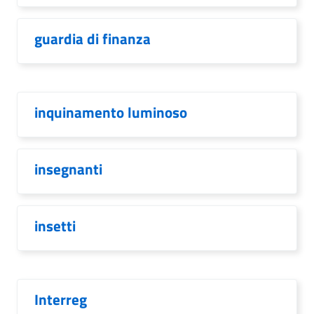
guardia di finanza
inquinamento luminoso
insegnanti
insetti
Interreg