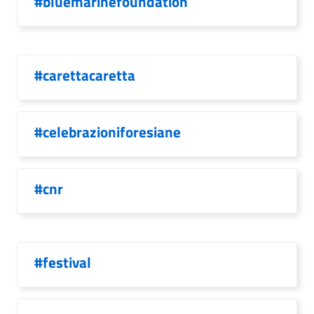
#bluemarinefoundation
#carettacaretta
#celebrazioniforesiane
#cnr
#festival