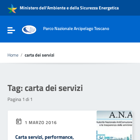
Vai ai contenuti
Ministero dell'Ambiente e della Sicurezza Energetica
Vai al menu di navigazione
Vai al footer
Parco Nazionale Arcipelago Toscano
Attiva / disattiva la navigazione
Home
/
carta dei servizi
Tag:
carta dei servizi
Pagina 1 di 1
1 MARZO 2016
Carta servizi, performance,