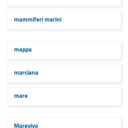
mammiferi marini
mappa
marciana
mare
Marevivo