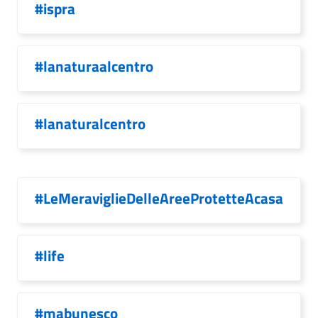
#ispra
#lanaturaalcentro
#lanaturalcentro
#LeMeraviglieDelleAreeProtetteAcasa
#life
#mabunesco