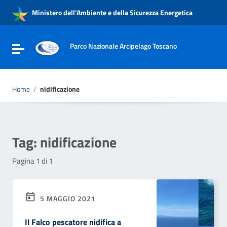
Vai ai contenuti
Ministero dell'Ambiente e della Sicurezza Energetica
Vai al menu di navigazione
Vai al footer
Parco Nazionale Arcipelago Toscano
Attiva / disattiva la navigazione
Home
/
nidificazione
Tag:
nidificazione
Pagina 1 di 1
5 MAGGIO 2021
Il Falco pescatore nidifica a