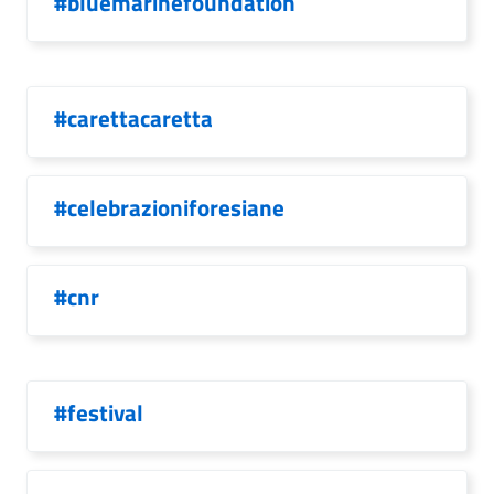
#bluemarinefoundation
#carettacaretta
#celebrazioniforesiane
#cnr
#festival