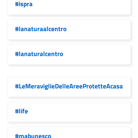
#ispra
#lanaturaalcentro
#lanaturalcentro
#LeMeraviglieDelleAreeProtetteAcasa
#life
#mabunesco