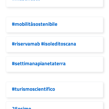
#mobilitàsostenibile
#riservamab #isoleditoscana
#settimanapianetaterra
#turismoscientifico
25esimo