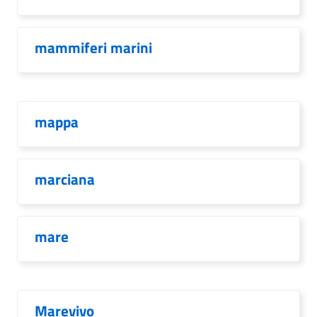
mammiferi marini
mappa
marciana
mare
Marevivo