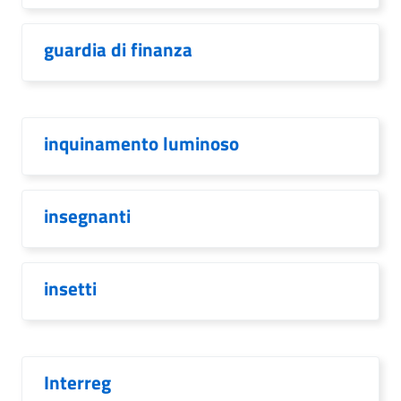
guardia di finanza
inquinamento luminoso
insegnanti
insetti
Interreg