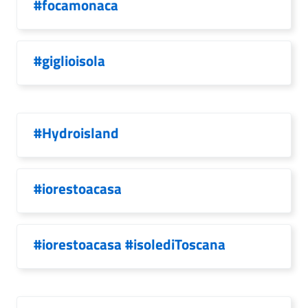
#focamonaca
#giglioisola
#Hydroisland
#iorestoacasa
#iorestoacasa #isolediToscana