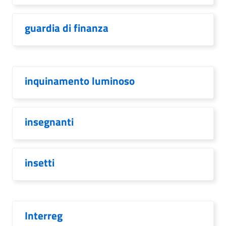
guardia di finanza
inquinamento luminoso
insegnanti
insetti
Interreg