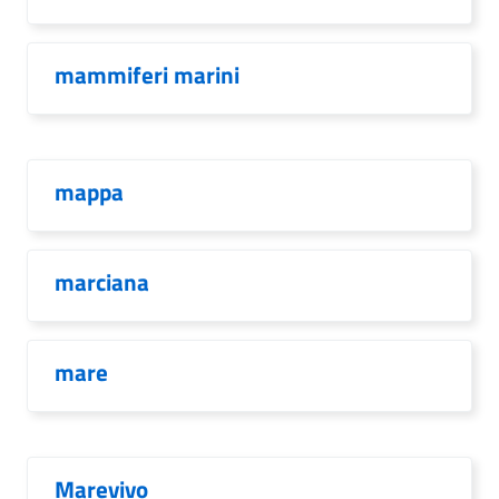
mammiferi marini
mappa
marciana
mare
Marevivo