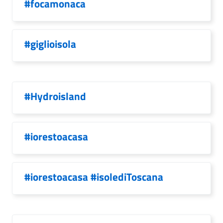
#focamonaca
#giglioisola
#Hydroisland
#iorestoacasa
#iorestoacasa #isolediToscana