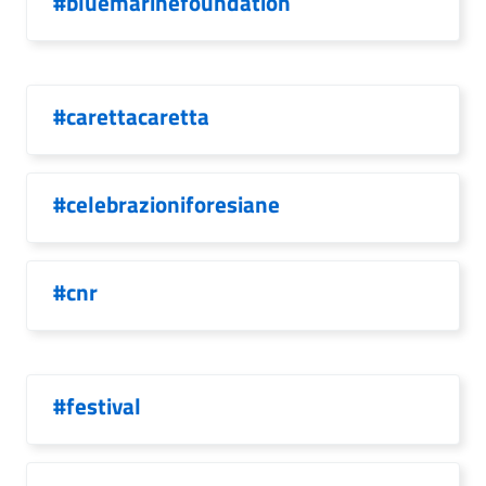
#bluemarinefoundation
#carettacaretta
#celebrazioniforesiane
#cnr
#festival