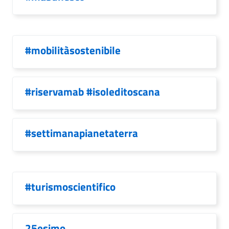
#mobilitàsostenibile
#riservamab #isoleditoscana
#settimanapianetaterra
#turismoscientifico
25esimo