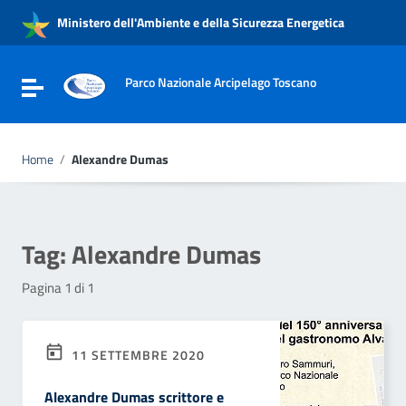
Vai ai contenuti
Ministero dell'Ambiente e della Sicurezza Energetica
Vai al menu di navigazione
Vai al footer
Parco Nazionale Arcipelago Toscano
Attiva / disattiva la navigazione
Home
/
Alexandre Dumas
Tag:
Alexandre Dumas
Pagina 1 di 1
11 SETTEMBRE 2020
Alexandre Dumas scrittore e