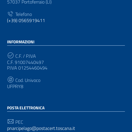
57037 Portoferraio (LI)
Telefono
(+39) 0565919411
INFORMAZIONI
C.F. / P.IVA
C.F. 91007440497
P.IVA 01254460494
Cod. Univoco
UFPRY8
POSTA ELETTRONICA
PEC
pnarcipelago@postacert.toscana.it