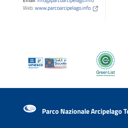
Email
:
info@parcoarcipelago.info
Web:
www.parcoarcipelago.info
Parco Nazionale Arcipelago 