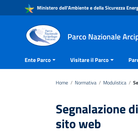
Vai ai contenuti
Ministero dell'Ambiente e della Sicurezza Ener
Vai al menu di navigazione
Vai al footer
Parco Nazionale Arci
Ente Parco
Visitare il Parco
Par
Home
/
Normativa
/
Modulistica
/
Se
Segnalazione di
sito web