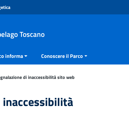
getica
pelago Toscano
co informa
Conoscere il Parco
gnalazione di inaccessibilità sito web
 inaccessibilità