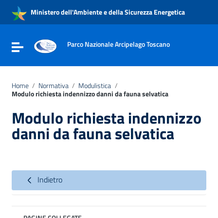
Vai ai contenuti
Ministero dell'Ambiente e della Sicurezza Energetica
Vai al menu di navigazione
Vai al footer
Parco Nazionale Arcipelago Toscano
Attiva / disattiva la navigazione
Home
/
Normativa
/
Modulistica
/
Modulo richiesta indennizzo danni da fauna selvatica
Modulo richiesta indennizzo
danni da fauna selvatica
Indietro
PAGINE COLLEGATE