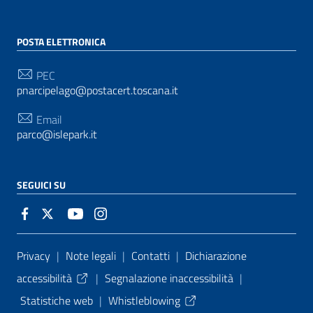
POSTA ELETTRONICA
PEC
pnarcipelago@postacert.toscana.it
Email
parco@islepark.it
SEGUICI SU
Sezione Link Utili
Privacy
|
Note legali
|
Contatti
|
Dichiarazione
accessibilità
|
Segnalazione inaccessibilità
|
Statistiche web
|
Whistleblowing