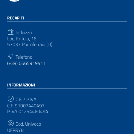
RECAPITI
Indirizzo
Loc. Enfola, 16
57037 Portoferraio (LI)
Telefono
(+39) 0565919411
INFORMAZIONI
C.F. / P.IVA
C.F. 91007440497
P.IVA 01254460494
Cod. Univoco
UFPRY8