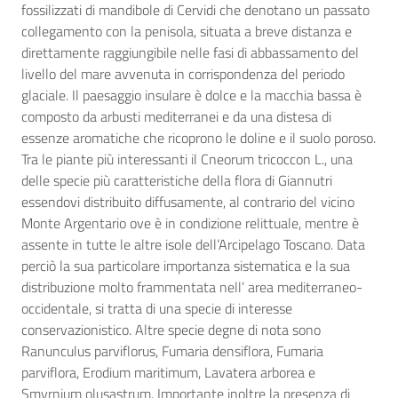
fossilizzati di mandibole di Cervidi che denotano un passato
collegamento con la penisola, situata a breve distanza e
direttamente raggiungibile nelle fasi di abbassamento del
livello del mare avvenuta in corrispondenza del periodo
glaciale. Il paesaggio insulare è dolce e la macchia bassa è
composto da arbusti mediterranei e da una distesa di
essenze aromatiche che ricoprono le doline e il suolo poroso.
Tra le piante più interessanti il Cneorum tricoccon L., una
delle specie più caratteristiche della flora di Giannutri
essendovi distribuito diffusamente, al contrario del vicino
Monte Argentario ove è in condizione relittuale, mentre è
assente in tutte le altre isole dell’Arcipelago Toscano. Data
perciò la sua particolare importanza sistematica e la sua
distribuzione molto frammentata nell’ area mediterraneo-
occidentale, si tratta di una specie di interesse
conservazionistico. Altre specie degne di nota sono
Ranunculus parviflorus, Fumaria densiflora, Fumaria
parviflora, Erodium maritimum, Lavatera arborea e
Smyrnium olusastrum. Importante inoltre la presenza di