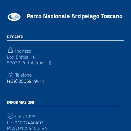
Parco Nazionale Arcipelago Toscano
RECAPITI
Indirizzo
Loc. Enfola, 16
57037 Portoferraio (LI)
Telefono
(+39) 0565919411
INFORMAZIONI
C.F. / P.IVA
C.F. 91007440497
P.IVA 01254460494