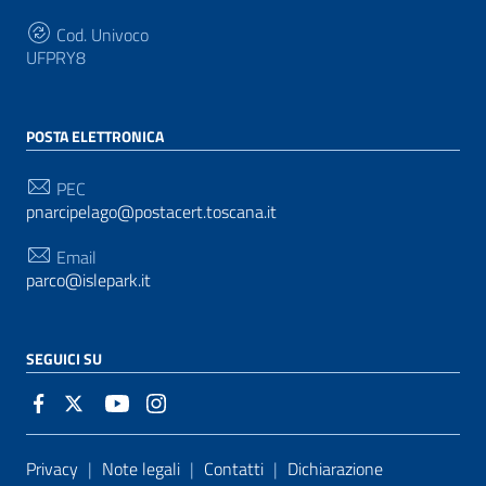
Cod. Univoco
UFPRY8
POSTA ELETTRONICA
PEC
pnarcipelago@postacert.toscana.it
Email
parco@islepark.it
SEGUICI SU
Sezione Link Utili
Privacy
|
Note legali
|
Contatti
|
Dichiarazione