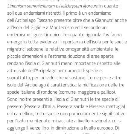
Limonium sommierianum e Helichrysum litoreum
in quanto i
soli due endemismi ristretti, il primo è un endemismo
dell’Arcipelago Toscano presente oltre che a Giannutri anche
all’Isola del Giglio e a Montecristo ed il secondo un
endemismo ligure-tirrenico. Per quanto riguarda l’avifauna
emerge in tutta evidenza l’importanza dell’isola per le specie
migratrici sebbene la relativa omogeneità ambientale, le
piccole dimensioni e l’estrema riduzione di aree aperte
rendano l’isola di Giannutri meno importante rispetto alle
altre isole dell’Arcipelago per numero di specie e,
soprattutto, per individui che vi sostano. Come per le altre
isole dell’Arcipelago è caratteristica la nidificazione delle tre
specie italiane di rondone (comune, maggiore e pallido).
Sono inoltre presenti all’Isola di Giannutri le tre specie di
passero (Passera d’Italia, Passera sarda e Passera mattugia)
e il cardellino, tutte specie non particolarmente significative
per l’isola ma ritenute minacciate a livello nazionale, cui si
aggiunge il Verzellino, in diminuzione a livello europeo. Di