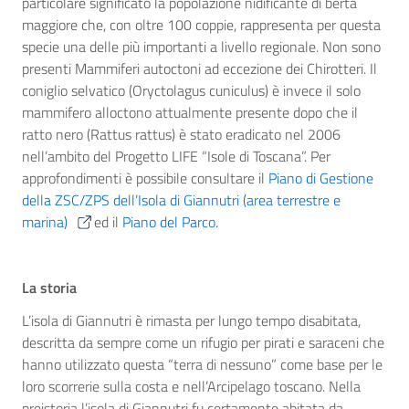
particolare significato la popolazione nidificante di berta
maggiore che, con oltre 100 coppie, rappresenta per questa
specie una delle più importanti a livello regionale. Non sono
presenti Mammiferi autoctoni ad eccezione dei Chirotteri. Il
coniglio selvatico (Oryctolagus cuniculus) è invece il solo
mammifero alloctono attualmente presente dopo che il
ratto nero (Rattus rattus) è stato eradicato nel 2006
nell’ambito del Progetto LIFE “Isole di Toscana”. Per
approfondimenti è possibile consultare il
Piano di Gestione
della ZSC/ZPS dell’Isola di Giannutri (area terrestre e
marina)
ed il
Piano del Parco
.
La storia
L’isola di Giannutri è rimasta per lungo tempo disabitata,
descritta da sempre come un rifugio per pirati e saraceni che
hanno utilizzato questa “terra di nessuno” come base per le
loro scorrerie sulla costa e nell’Arcipelago toscano. Nella
preistoria l’isola di Giannutri fu certamente abitata da