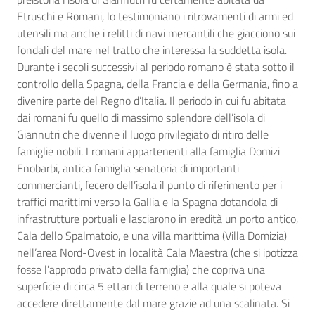
Etruschi e Romani, lo testimoniano i ritrovamenti di armi ed
utensili ma anche i relitti di navi mercantili che giacciono sui
fondali del mare nel tratto che interessa la suddetta isola.
Durante i secoli successivi al periodo romano è stata sotto il
controllo della Spagna, della Francia e della Germania, fino a
divenire parte del Regno d’Italia. Il periodo in cui fu abitata
dai romani fu quello di massimo splendore dell’isola di
Giannutri che divenne il luogo privilegiato di ritiro delle
famiglie nobili. I romani appartenenti alla famiglia Domizi
Enobarbi, antica famiglia senatoria di importanti
commercianti, fecero dell’isola il punto di riferimento per i
traffici marittimi verso la Gallia e la Spagna dotandola di
infrastrutture portuali e lasciarono in eredità un porto antico,
Cala dello Spalmatoio, e una villa marittima (Villa Domizia)
nell’area Nord-Ovest in località Cala Maestra (che si ipotizza
fosse l’approdo privato della famiglia) che copriva una
superficie di circa 5 ettari di terreno e alla quale si poteva
accedere direttamente dal mare grazie ad una scalinata. Si