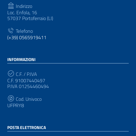
Indirizzo
Loc. Enfola, 16
57037 Portoferraio (LI)
Telefono
(+39) 0565919411
INFORMAZIONI
C.F. / P.IVA
C.F. 91007440497
P.IVA 01254460494
Cod. Univoco
UFPRY8
POSTA ELETTRONICA