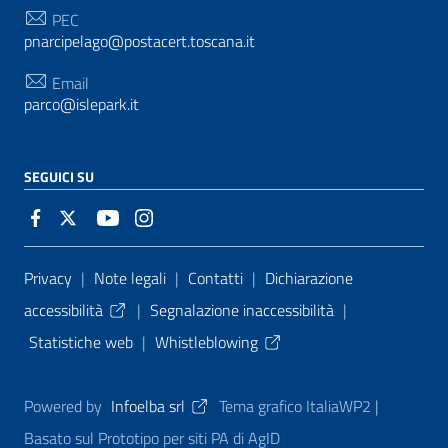
PEC
pnarcipelago@postacert.toscana.it
Email
parco@islepark.it
SEGUICI SU
Sezione Link Utili
Privacy
|
Note legali
|
Contatti
|
Dichiarazione
accessibilità
|
Segnalazione inaccessibilità
|
Statistiche web
|
Whistleblowing
Powered by
Infoelba srl
Tema grafico ItaliaWP2 |
Basato sul Prototipo per siti PA di AgID