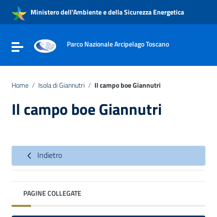
Vai ai contenuti
Ministero dell'Ambiente e della Sicurezza Energetica
Vai al menu di navigazione
Vai al footer
Parco Nazionale Arcipelago Toscano
Attiva / disattiva la navigazione
Home
/
Isola di Giannutri
/
Il campo boe Giannutri
Il campo boe Giannutri
Indietro
PAGINE COLLEGATE