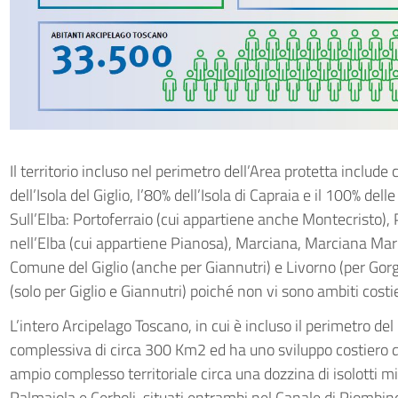
Il territorio incluso nel perimetro dell’Area protetta include c
dell’Isola del Giglio, l’80% dell’Isola di Capraia e il 100% del
Sull’Elba: Portoferraio (cui appartiene anche Montecristo),
nell’Elba (cui appartiene Pianosa), Marciana, Marciana Marin
Comune del Giglio (anche per Giannutri) e Livorno (per Gor
(solo per Giglio e Giannutri) poiché non vi sono ambiti costie
L’intero Arcipelago Toscano, in cui è incluso il perimetro de
complessiva di circa 300 Km2 ed ha uno sviluppo costiero d
ampio complesso territoriale circa una dozzina di isolotti min
Palmaiola e Cerboli, situati entrambi nel Canale di Piombin