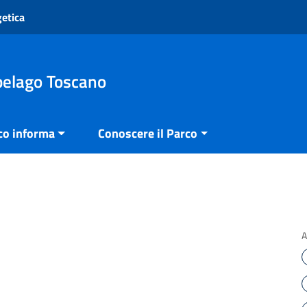
getica
pelago Toscano
co informa
Conoscere il Parco
A