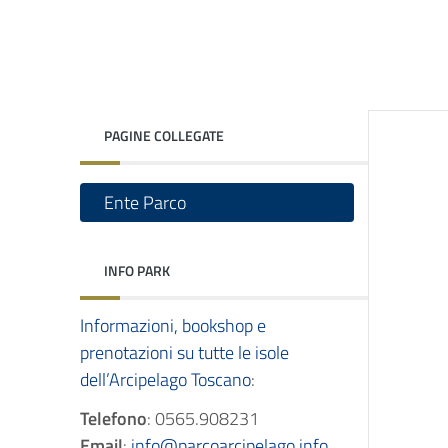
PAGINE COLLEGATE
Ente Parco
INFO PARK
Informazioni, bookshop e
prenotazioni su tutte le isole
dell’Arcipelago Toscano
:
Telefono
: 0565.908231
Email
:
info@parcoarcipelago.info