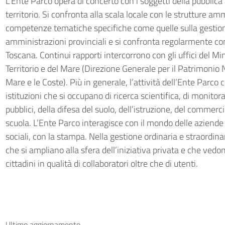
L’Ente Parco opera di concerto con i soggetti della pubblic
territorio. Si confronta alla scala locale con le strutture a
competenze tematiche specifiche come quelle sulla gestione 
amministrazioni provinciali e si confronta regolarmente co
Toscana. Continui rapporti intercorrono con gli uffici del Mi
Territorio e del Mare (Direzione Generale per il Patrimonio
Mare e le Coste)
. Più in generale, l’attività dell’Ente Parc
istituzioni che si occupano di ricerca scientifica, di monito
pubblici, della difesa del suolo, dell’istruzione, del commerc
scuola. L’Ente Parco interagisce con il mondo delle aziende 
sociali, con la stampa. Nella gestione ordinaria e straordina
che si ampliano alla sfera dell’iniziativa privata e che vedon
cittadini in qualità di collaboratori oltre che di utenti.
Ultimo aggiornamento