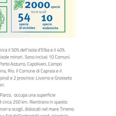
irca il 50% dell’isola d’Elba e il 40%
le isole minori. Sono inclusi 10 Comuni.
 Porto Azzurro, Capoliveri, Campo
a, Rio. Il Comune di Capraia e il
gona) e 2 province: Livorno e Grosseto
ri.
l Parco, occupa una superficie
i circa 250 km. Rientrano in questo
ori e scogli, dislocati nel mare Tirreno:
o a Est dell’estremità nord-orientale