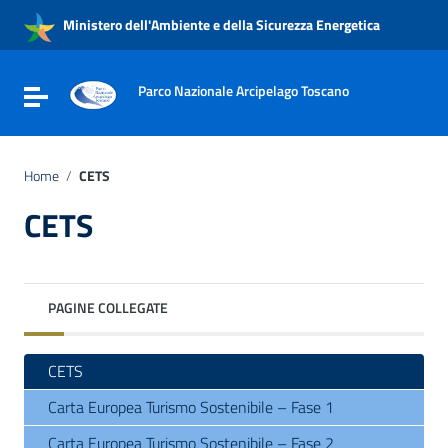
Vai ai contenuti
Ministero dell'Ambiente e della Sicurezza Energetica
Vai al menu di navigazione
Vai al footer
Parco Nazionale Arcipelago Toscano
Attiva / disattiva la navigazione
Home
/
CETS
CETS
PAGINE COLLEGATE
CETS
Carta Europea Turismo Sostenibile – Fase 1
Carta Europea Turismo Sostenibile – Fase 2