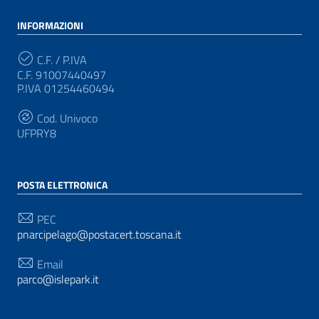
INFORMAZIONI
C.F. / P.IVA
C.F. 91007440497
P.IVA 01254460494
Cod. Univoco
UFPRY8
POSTA ELETTRONICA
PEC
pnarcipelago@postacert.toscana.it
Email
parco@islepark.it