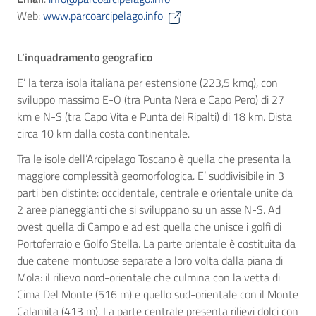
Web:
www.parcoarcipelago.info
L’inquadramento geografico
E’ la terza isola italiana per estensione (223,5 kmq), con
sviluppo massimo E-O (tra Punta Nera e Capo Pero) di 27
km e N-S (tra Capo Vita e Punta dei Ripalti) di 18 km. Dista
circa 10 km dalla costa continentale.
Tra le isole dell’Arcipelago Toscano è quella che presenta la
maggiore complessità geomorfologica. E’ suddivisibile in 3
parti ben distinte: occidentale, centrale e orientale unite da
2 aree pianeggianti che si sviluppano su un asse N-S. Ad
ovest quella di Campo e ad est quella che unisce i golfi di
Portoferraio e Golfo Stella. La parte orientale è costituita da
due catene montuose separate a loro volta dalla piana di
Mola: il rilievo nord-orientale che culmina con la vetta di
Cima Del Monte (516 m) e quello sud-orientale con il Monte
Calamita (413 m). La parte centrale presenta rilievi dolci con