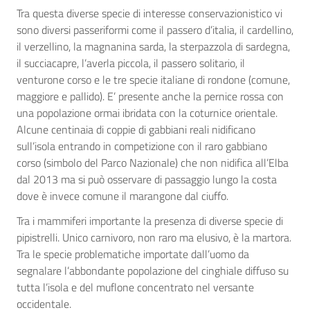
Tra questa diverse specie di interesse conservazionistico vi
sono diversi passeriformi come il passero d’italia, il cardellino,
il verzellino, la magnanina sarda, la sterpazzola di sardegna,
il succiacapre, l’averla piccola, il passero solitario, il
venturone corso e le tre specie italiane di rondone (comune,
maggiore e pallido). E’ presente anche la pernice rossa con
una popolazione ormai ibridata con la coturnice orientale.
Alcune centinaia di coppie di gabbiani reali nidificano
sull’isola entrando in competizione con il raro gabbiano
corso (simbolo del Parco Nazionale) che non nidifica all’Elba
dal 2013 ma si può osservare di passaggio lungo la costa
dove è invece comune il marangone dal ciuffo.
Tra i mammiferi importante la presenza di diverse specie di
pipistrelli. Unico carnivoro, non raro ma elusivo, è la martora.
Tra le specie problematiche importate dall’uomo da
segnalare l’abbondante popolazione del cinghiale diffuso su
tutta l’isola e del muflone concentrato nel versante
occidentale.