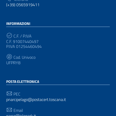
(+39) 0565919411
INFORMAZIONI
C.F. / P.IVA
C.F. 91007440497
P.IVA 01254460494
Cod. Univoco
UFPRY8
POSTA ELETTRONICA
PEC
pnarcipelago@postacert.toscana.it
Email
parco@islepark.it