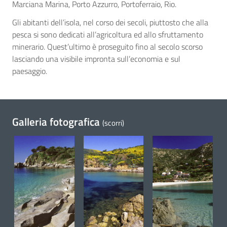
Marciana Marina, Porto Azzurro, Portoferraio, Rio.
Gli abitanti dell’isola, nel corso dei secoli, piuttosto che alla
pesca si sono dedicati all’agricoltura ed allo sfruttamento
minerario. Quest’ultimo è proseguito fino al secolo scorso
lasciando una visibile impronta sull’economia e sul
paesaggio.
Galleria fotografica
(scorri)