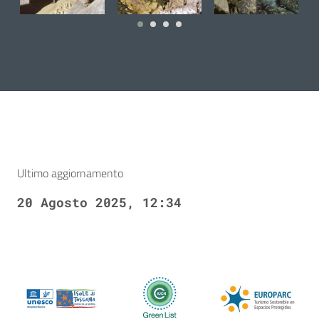
18 December
18 December
18 December
1
2024
2024
2024
2
Ultimo aggiornamento
20 Agosto 2025, 12:34