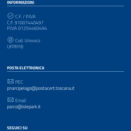
INFORMAZIONI
C.F. / P.IVA
C.F. 91007440497
P.IVA 01254460494
Cod. Univoco
UFPRY8
POSTA ELETTRONICA
PEC
pnarcipelago@postacert.toscana.it
Email
parco@islepark.it
SEGUICI SU