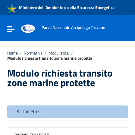
Vai ai contenuti
Ministero dell'Ambiente e della Sicurezza Energetica
Vai al menu di navigazione
Vai al footer
Parco Nazionale Arcipelago Toscano
Attiva / disattiva la navigazione
Home
/
Normativa
/
Modulistica
/
Modulo richiesta transito zone marine protette
Modulo richiesta transito
zone marine protette
Indietro
PAGINE COLLEGATE