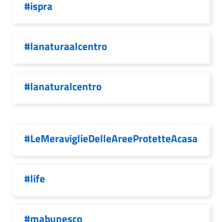
#ispra
#lanaturaalcentro
#lanaturalcentro
#LeMeraviglieDelleAreeProtetteAcasa
#life
#mabunesco