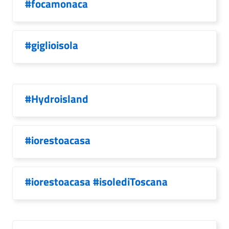
#focamonaca
#giglioisola
#Hydroisland
#iorestoacasa
#iorestoacasa #isolediToscana