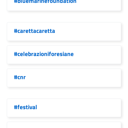
#bluemarinefoundation
#carettacaretta
#celebrazioniforesiane
#cnr
#festival