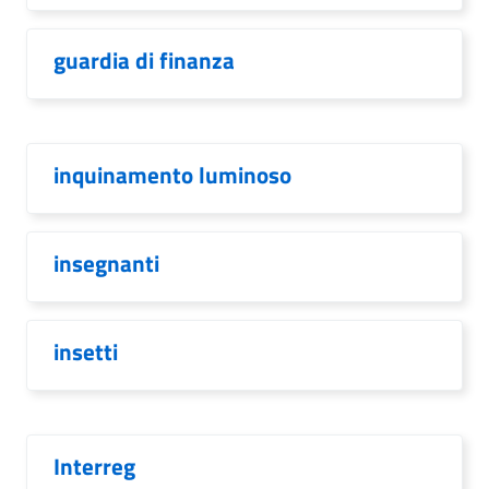
guardia di finanza
inquinamento luminoso
insegnanti
insetti
Interreg