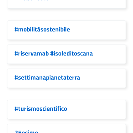
#mobilitàsostenibile
#riservamab #isoleditoscana
#settimanapianetaterra
#turismoscientifico
25esimo