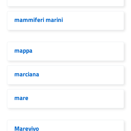
mammiferi marini
mappa
marciana
mare
Marevivo