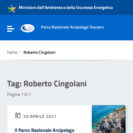
Vai ai contenuti
Ministero dell'Ambiente e della Sicurezza Energetica
Vai al menu di navigazione
Vai al footer
Parco Nazionale Arcipelago Toscano
Attiva / disattiva la navigazione
Home
/
Roberto Cingolani
Tag:
Roberto Cingolani
Pagina 1 di 1
20 APRILE 2021
Il Parco Nazionale Arcipelago