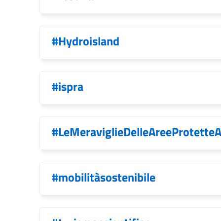
#Hydroisland
#ispra
#LeMeraviglieDelleAreeProtette
#mobilitàsostenibile