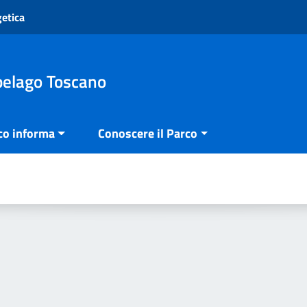
getica
pelago Toscano
co informa
Conoscere il Parco