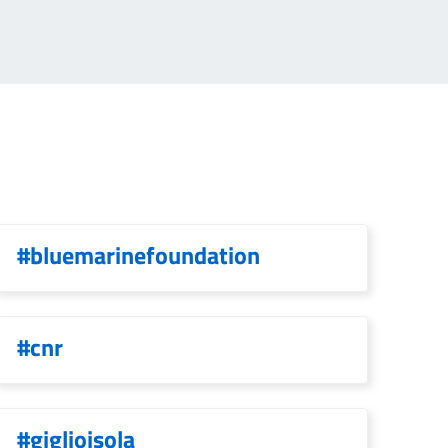
#bluemarinefoundation
#cnr
#giglioisola