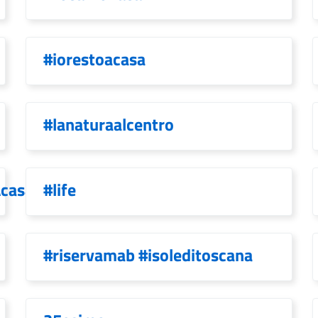
#iorestoacasa
#lanaturaalcentro
Acasa
#life
#riservamab #isoleditoscana