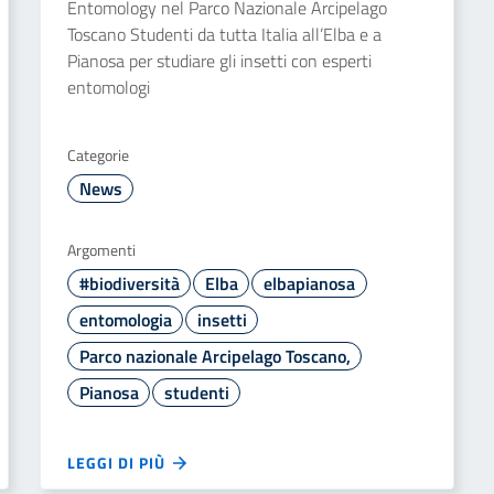
Entomology nel Parco Nazionale Arcipelago
Toscano Studenti da tutta Italia all’Elba e a
Pianosa per studiare gli insetti con esperti
entomologi
Categorie
News
Argomenti
#biodiversità
Elba
elbapianosa
entomologia
insetti
Parco nazionale Arcipelago Toscano,
Pianosa
studenti
LEGGI DI PIÙ