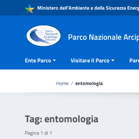
Vai ai contenuti
Ministero dell'Ambiente e della Sicurezza Ener
Vai al menu di navigazione
Vai al footer
Parco Nazionale Arci
Ente Parco
Visitare il Parco
Par
Home
/
entomologia
Tag:
entomologia
Pagina 1 di 1