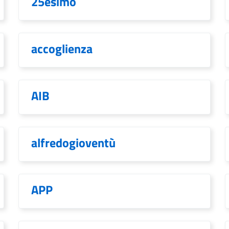
25esimo
accoglienza
AIB
alfredogioventù
APP