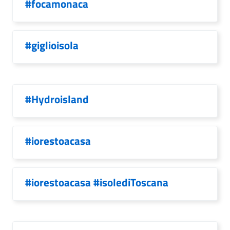
#focamonaca
#giglioisola
#Hydroisland
#iorestoacasa
#iorestoacasa #isolediToscana