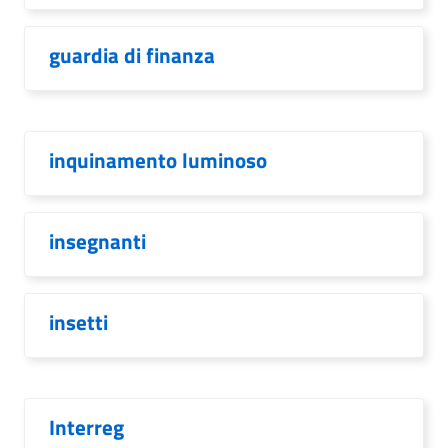
guardia di finanza
inquinamento luminoso
insegnanti
insetti
Interreg