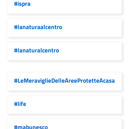
#ispra
#lanaturaalcentro
#lanaturalcentro
#LeMeraviglieDelleAreeProtetteAcasa
#life
#mabunesco