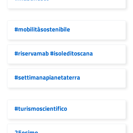
#mobilitàsostenibile
#riservamab #isoleditoscana
#settimanapianetaterra
#turismoscientifico
25esimo