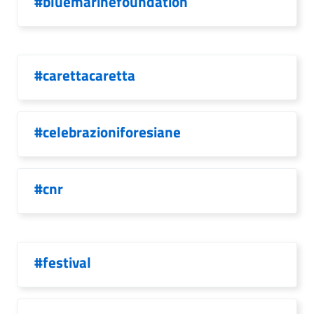
#bluemarinefoundation
#carettacaretta
#celebrazioniforesiane
#cnr
#festival