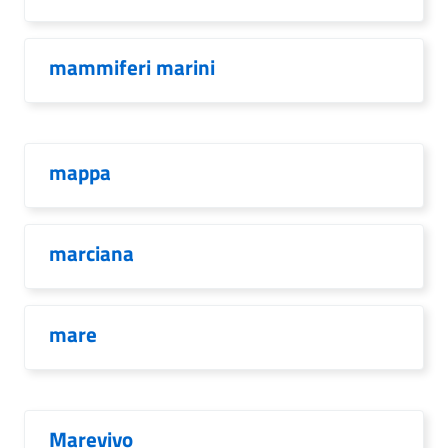
mammiferi marini
mappa
marciana
mare
Marevivo