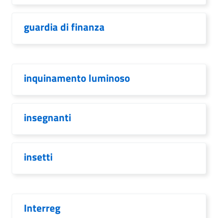
guardia di finanza
inquinamento luminoso
insegnanti
insetti
Interreg