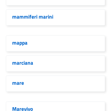
mammiferi marini
mappa
marciana
mare
Marevivo