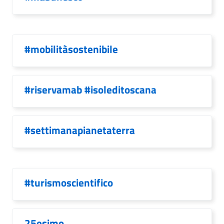
#mobilitàsostenibile
#riservamab #isoleditoscana
#settimanapianetaterra
#turismoscientifico
25esimo