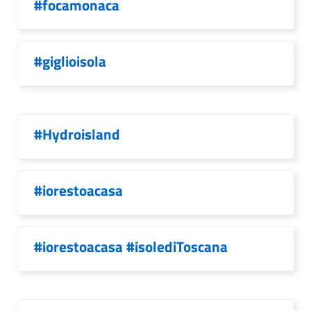
#focamonaca
#giglioisola
#Hydroisland
#iorestoacasa
#iorestoacasa #isolediToscana