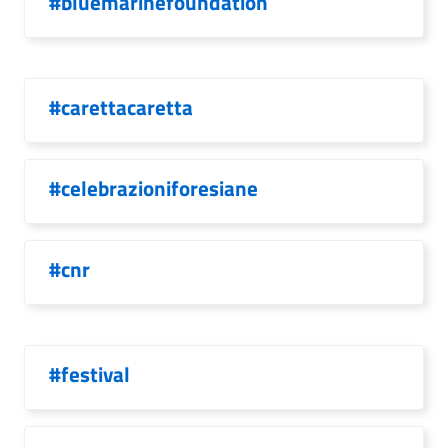
#bluemarinefoundation
#carettacaretta
#celebrazioniforesiane
#cnr
#festival