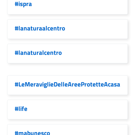
#ispra
#lanaturaalcentro
#lanaturalcentro
#LeMeraviglieDelleAreeProtetteAcasa
#life
#mabunesco