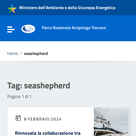
Vai ai contenuti
Ministero dell'Ambiente e della Sicurezza Energetica
Vai al menu di navigazione
Vai al footer
Parco Nazionale Arcipelago Toscano
Attiva / disattiva la navigazione
Home
/
seashepherd
Tag:
seashepherd
Pagina 1 di 1
8 FEBBRAIO 2024
Rinnovata la collaborazione tra