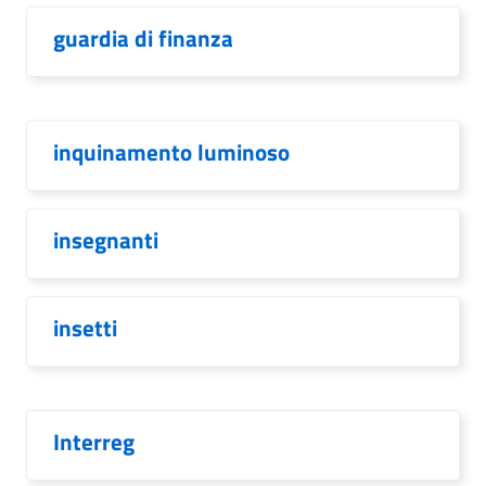
guardia di finanza
inquinamento luminoso
insegnanti
insetti
Interreg