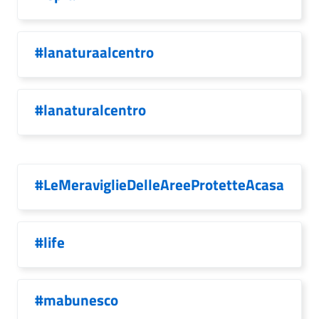
#lanaturaalcentro
#lanaturalcentro
#LeMeraviglieDelleAreeProtetteAcasa
#life
#mabunesco