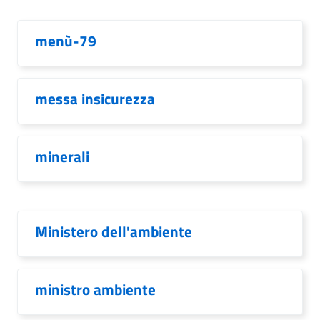
menù-79
messa insicurezza
minerali
Ministero dell'ambiente
ministro ambiente