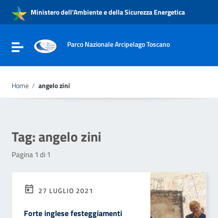
Vai ai contenuti
Ministero dell'Ambiente e della Sicurezza Energetica
Vai al menu di navigazione
Vai al footer
Parco Nazionale Arcipelago Toscano
Attiva / disattiva la navigazione
Home
/
angelo zini
Tag:
angelo zini
Pagina 1 di 1
27 LUGLIO 2021
Forte inglese festeggiamenti