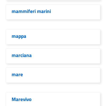
mammiferi marini
mappa
marciana
mare
Marevivo