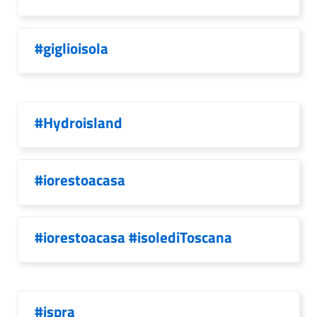
#giglioisola
#Hydroisland
#iorestoacasa
#iorestoacasa #isolediToscana
#ispra