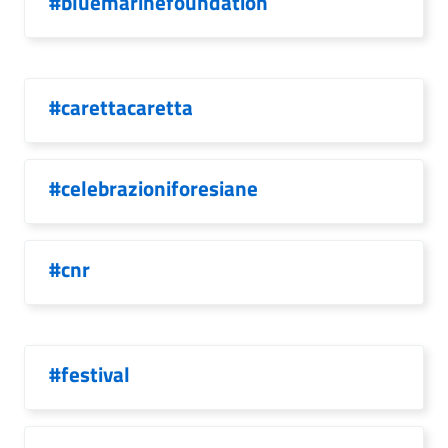
#bluemarinefoundation
#carettacaretta
#celebrazioniforesiane
#cnr
#festival