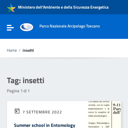
Vai ai contenuti
Ministero dell'Ambiente e della Sicurezza Energetica
Vai al menu di navigazione
Vai al footer
Parco Nazionale Arcipelago Toscano
Attiva / disattiva la navigazione
Home
/
insetti
Tag:
insetti
Pagina 1 di 1
7 SETTEMBRE 2022
Summer school in Entomology