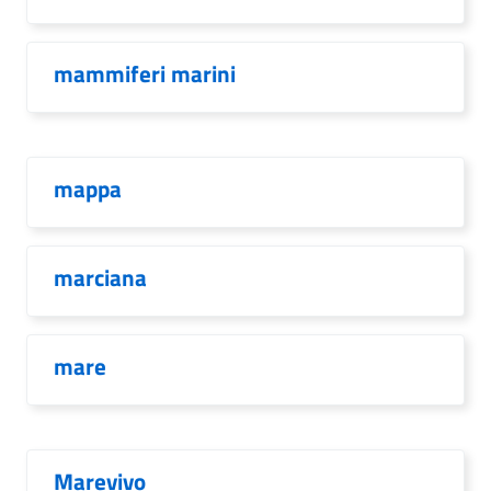
mammiferi marini
mappa
marciana
mare
Marevivo