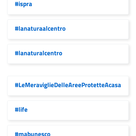
#ispra
#lanaturaalcentro
#lanaturalcentro
#LeMeraviglieDelleAreeProtetteAcasa
#life
#mabunesco