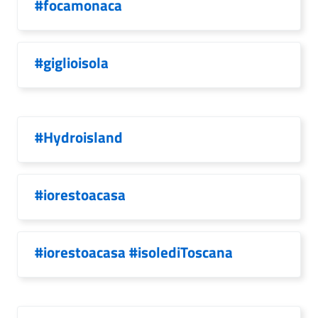
#focamonaca
#giglioisola
#Hydroisland
#iorestoacasa
#iorestoacasa #isolediToscana