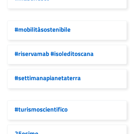
#mobilitàsostenibile
#riservamab #isoleditoscana
#settimanapianetaterra
#turismoscientifico
25esimo