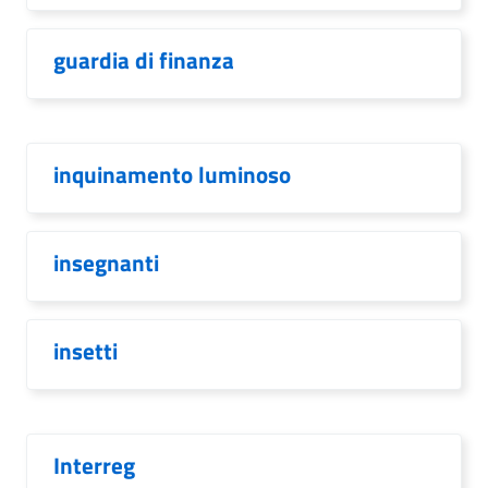
guardia di finanza
inquinamento luminoso
insegnanti
insetti
Interreg