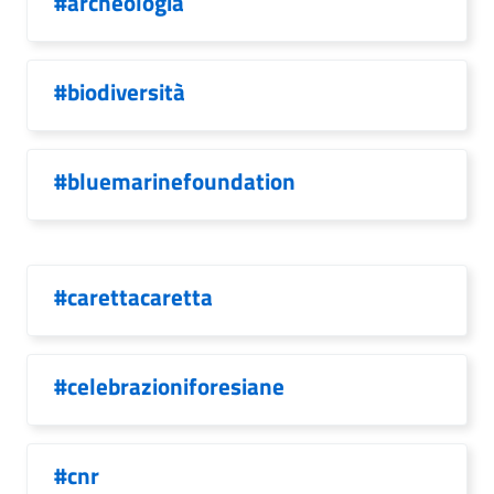
#archeologia
#biodiversità
#bluemarinefoundation
#carettacaretta
#celebrazioniforesiane
#cnr