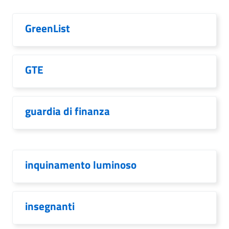
GreenList
GTE
guardia di finanza
inquinamento luminoso
insegnanti