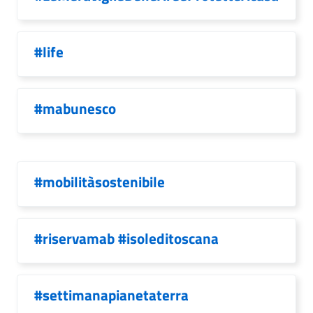
#life
#mabunesco
#mobilitàsostenibile
#riservamab #isoleditoscana
#settimanapianetaterra