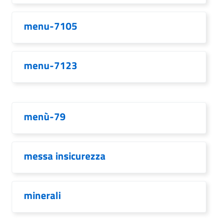
menu-7105
menu-7123
menù-79
messa insicurezza
minerali