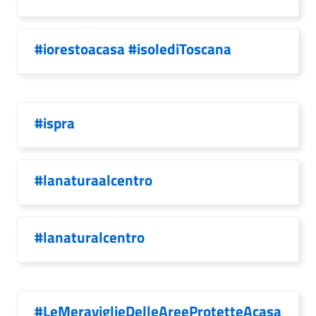
#iorestoacasa #isolediToscana
#ispra
#lanaturaalcentro
#lanaturalcentro
#LeMeraviglieDelleAreeProtetteAcasa