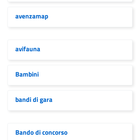
avenzamap
avifauna
Bambini
bandi di gara
Bando di concorso