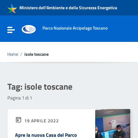
Vai ai contenuti
Ministero dell'Ambiente e della Sicurezza Energetica
Vai al menu di navigazione
Vai al footer
Parco Nazionale Arcipelago Toscano
Attiva / disattiva la navigazione
Home
/
isole toscane
Tag:
isole toscane
Pagina 1 di 1
19 APRILE 2022
Apre la nuova Casa del Parco