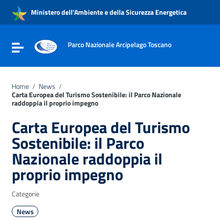
Vai ai contenuti
Ministero dell'Ambiente e della Sicurezza Energetica
Vai al menu di navigazione
Vai al footer
Parco Nazionale Arcipelago Toscano
Attiva / disattiva la navigazione
Home
/
News
/
Carta Europea del Turismo Sostenibile: il Parco Nazionale
raddoppia il proprio impegno
Carta Europea del Turismo
Sostenibile: il Parco
Nazionale raddoppia il
proprio impegno
Categorie
News