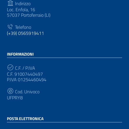
Indirizzo
Loc. Enfola, 16
57037 Portoferraio (LI)
Telefono
(+39) 0565919411
INFORMAZIONI
C.F. / P.IVA
C.F. 91007440497
P.IVA 01254460494
Cod. Univoco
UFPRY8
POSTA ELETTRONICA