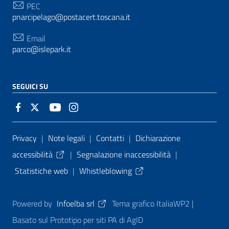
PEC
pnarcipelago@postacert.toscana.it
Email
parco@islepark.it
SEGUICI SU
Sezione Link Utili
Privacy
|
Note legali
|
Contatti
|
Dichiarazione
accessibilità
|
Segnalazione inaccessibilità
|
Statistiche web
|
Whistleblowing
Powered by
Infoelba srl
Tema grafico ItaliaWP2 |
Basato sul Prototipo per siti PA di AgID