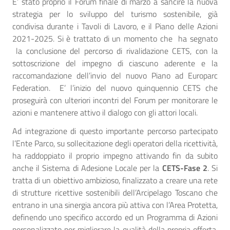
E’ stato proprio il Forum finale di marzo a sancire la nuova
strategia per lo sviluppo del turismo sostenibile, già
condivisa durante i Tavoli di Lavoro, e il Piano delle Azioni
2021-2025. Si è trattato di un momento che ha segnato
la conclusione del percorso di rivalidazione CETS, con la
sottoscrizione del impegno di ciascuno aderente e la
raccomandazione dell’invio del nuovo Piano ad Europarc
Federation. E’ l’inizio del nuovo quinquennio CETS che
proseguirà con ulteriori incontri del Forum per monitorare le
azioni e mantenere attivo il dialogo con gli attori locali.
Ad integrazione di questo importante percorso partecipato
l’Ente Parco, su sollecitazione degli operatori della ricettività,
ha raddoppiato il proprio impegno attivando fin da subito
anche il Sistema di Adesione Locale per la
CETS-Fase 2
. Si
tratta di un obiettivo ambizioso, finalizzato a creare una rete
di strutture ricettive sostenibili dell’Arcipelago Toscano che
entrano in una sinergia ancora più attiva con l’Area Protetta,
definendo uno specifico accordo ed un Programma di Azioni
personalizzato per migliorare la qualità della propria offerta,