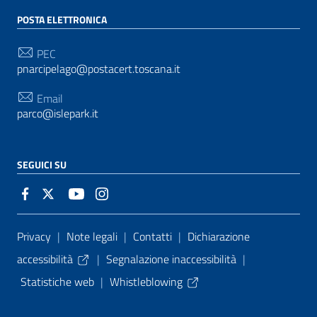
POSTA ELETTRONICA
PEC
pnarcipelago@postacert.toscana.it
Email
parco@islepark.it
SEGUICI SU
Sezione Link Utili
Privacy
|
Note legali
|
Contatti
|
Dichiarazione
accessibilità
|
Segnalazione inaccessibilità
|
Statistiche web
|
Whistleblowing