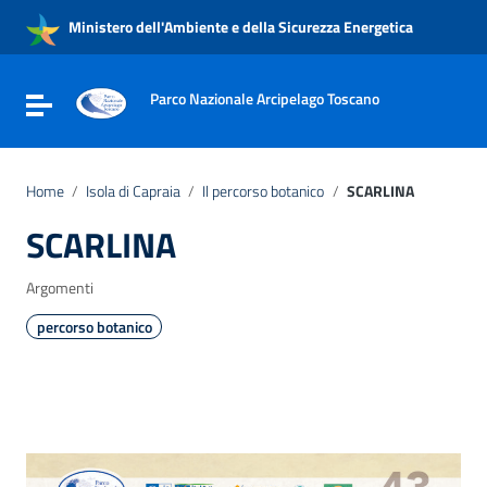
Vai ai contenuti
Ministero dell'Ambiente e della Sicurezza Energetica
Vai al menu di navigazione
Vai al footer
Parco Nazionale Arcipelago Toscano
Attiva / disattiva la navigazione
Home
/
Isola di Capraia
/
Il percorso botanico
/
SCARLINA
SCARLINA
Argomenti
percorso botanico