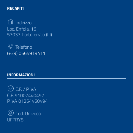
RECAPITI
Indirizzo
Loc. Enfola, 16
57037 Portoferraio (LI)
Telefono
(+39) 0565919411
INFORMAZIONI
C.F. / P.IVA
C.F. 91007440497
P.IVA 01254460494
Cod. Univoco
UFPRY8