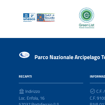
Parco Nazionale Arcipelago 
RECAPITI
INFORMAZ
Indirizzo
C.F. /
Loc. Enfola, 16
C.F. 91
57037 Portoferraio (LI)
P.IVA 0