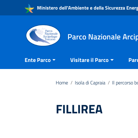
Vai ai contenuti
Ministero dell'Ambiente e della Sicurezza Ener
Vai al menu di navigazione
Vai al footer
Parco Nazionale Arci
Ente Parco
Visitare il Parco
Par
Home
/
Isola di Capraia
/
Il percorso b
FILLIREA