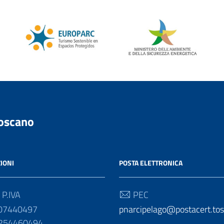
Toscano
IONI
POSTA ELETTRONICA
 P.IVA
PEC
007440497
pnarcipelago@postacert.tos
1254460494