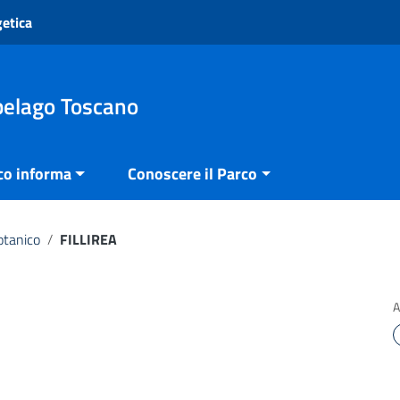
getica
pelago Toscano
co informa
Conoscere il Parco
otanico
/
FILLIREA
A