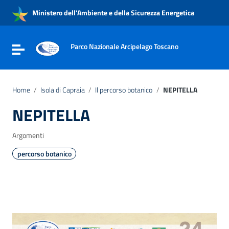
Vai ai contenuti
Ministero dell'Ambiente e della Sicurezza Energetica
Vai al menu di navigazione
Vai al footer
Parco Nazionale Arcipelago Toscano
Attiva / disattiva la navigazione
Home
/
Isola di Capraia
/
Il percorso botanico
/
NEPITELLA
NEPITELLA
Argomenti
percorso botanico