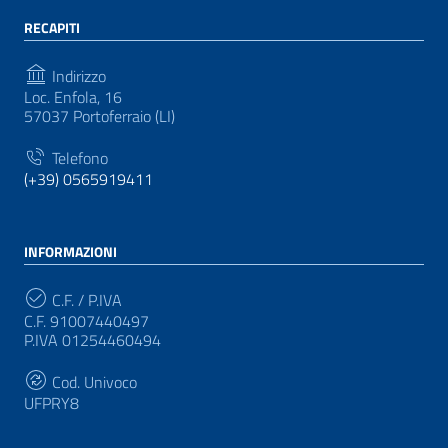
RECAPITI
Indirizzo
Loc. Enfola, 16
57037 Portoferraio (LI)
Telefono
(+39) 0565919411
INFORMAZIONI
C.F. / P.IVA
C.F. 91007440497
P.IVA 01254460494
Cod. Univoco
UFPRY8