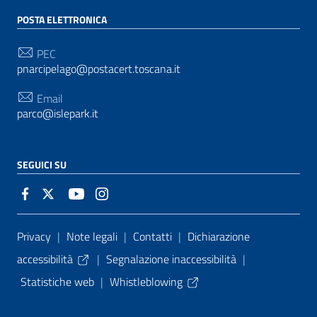
POSTA ELETTRONICA
PEC
pnarcipelago@postacert.toscana.it
Email
parco@islepark.it
SEGUICI SU
Sezione Link Utili
Privacy
|
Note legali
|
Contatti
|
Dichiarazione
accessibilità
|
Segnalazione inaccessibilità
|
Statistiche web
|
Whistleblowing