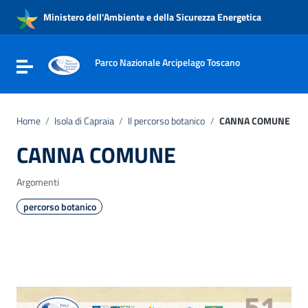
Vai ai contenuti
Ministero dell'Ambiente e della Sicurezza Energetica
Vai al menu di navigazione
Vai al footer
Parco Nazionale Arcipelago Toscano
Attiva / disattiva la navigazione
Home
/
Isola di Capraia
/
Il percorso botanico
/
CANNA COMUNE
CANNA COMUNE
Argomenti
percorso botanico