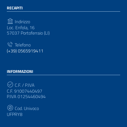
RECAPITI
Indirizzo
Loc. Enfola, 16
57037 Portoferraio (LI)
Telefono
(+39) 0565919411
INFORMAZIONI
C.F. / P.IVA
C.F. 91007440497
P.IVA 01254460494
Cod. Univoco
UFPRY8