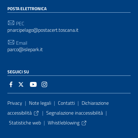
POSTA ELETTRONICA
PEC
pnarcipelago@postacert.toscana.it
Email
parco@islepark.it
SEGUICI SU
Sezione Link Utili
Privacy
|
Note legali
|
Contatti
|
Dichiarazione
accessibilità
|
Segnalazione inaccessibilità
|
Statistiche web
|
Whistleblowing