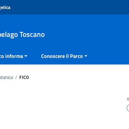
getica
pelago Toscano
co informa
Conoscere il Parco
otanico
/
FICO
A