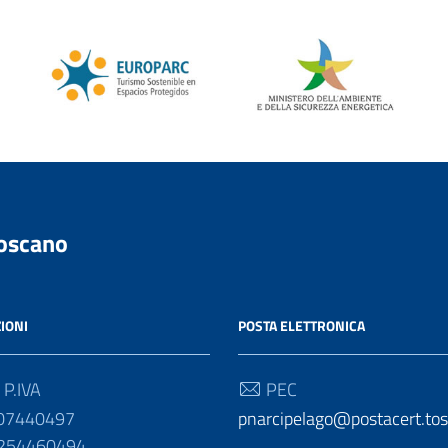
Toscano
IONI
POSTA ELETTRONICA
 P.IVA
PEC
007440497
pnarcipelago@postacert.tos
1254460494