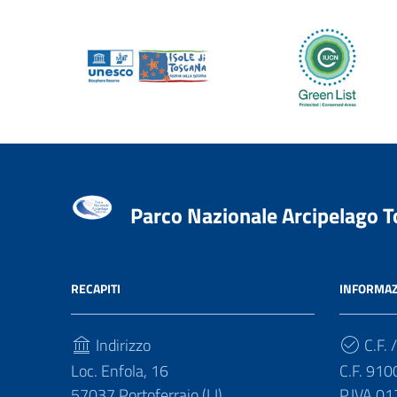
Parco Nazionale Arcipelago 
RECAPITI
INFORMAZ
Indirizzo
C.F. /
Loc. Enfola, 16
C.F. 91
57037 Portoferraio (LI)
P.IVA 0