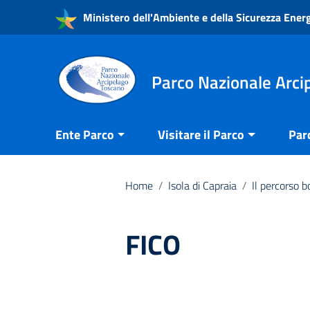
Vai ai contenuti
Ministero dell'Ambiente e della Sicurezza Ener
Vai al menu di navigazione
Vai al footer
Parco Nazionale Arci
Ente Parco
Visitare il Parco
Par
Home
/
Isola di Capraia
/
Il percorso b
FICO