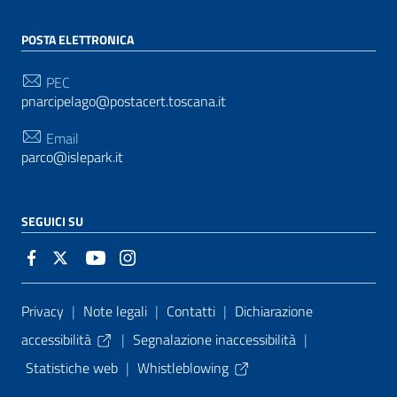
POSTA ELETTRONICA
PEC
pnarcipelago@postacert.toscana.it
Email
parco@islepark.it
SEGUICI SU
Sezione Link Utili
Privacy
|
Note legali
|
Contatti
|
Dichiarazione
accessibilità
|
Segnalazione inaccessibilità
|
Statistiche web
|
Whistleblowing