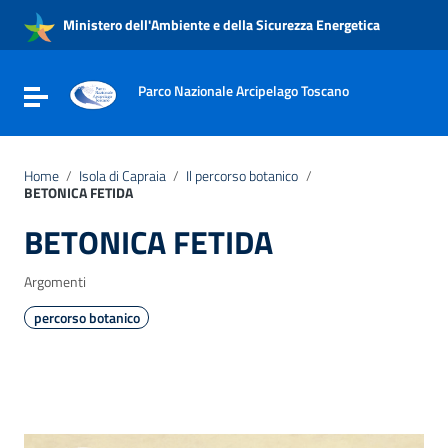
Vai ai contenuti
Ministero dell'Ambiente e della Sicurezza Energetica
Vai al menu di navigazione
Vai al footer
Parco Nazionale Arcipelago Toscano
Attiva / disattiva la navigazione
Home
/
Isola di Capraia
/
Il percorso botanico
/
BETONICA FETIDA
BETONICA FETIDA
Argomenti
percorso botanico