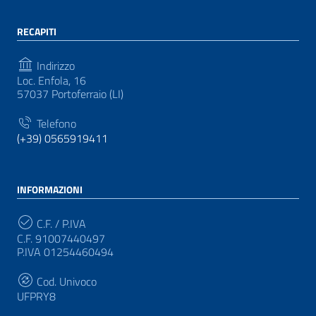
RECAPITI
Indirizzo
Loc. Enfola, 16
57037 Portoferraio (LI)
Telefono
(+39) 0565919411
INFORMAZIONI
C.F. / P.IVA
C.F. 91007440497
P.IVA 01254460494
Cod. Univoco
UFPRY8