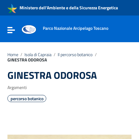
Vai ai contenuti
Ministero dell'Ambiente e della Sicurezza Energetica
Vai al menu di navigazione
Vai al footer
Parco Nazionale Arcipelago Toscano
Attiva / disattiva la navigazione
Home
/
Isola di Capraia
/
Il percorso botanico
/
GINESTRA ODOROSA
GINESTRA ODOROSA
Argomenti
percorso botanico