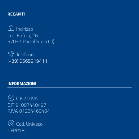
RECAPITI
Indirizzo
Loc. Enfola, 16
57037 Portoferraio (LI)
Telefono
(+39) 0565919411
INFORMAZIONI
C.F. / P.IVA
C.F. 91007440497
P.IVA 01254460494
Cod. Univoco
UFPRY8