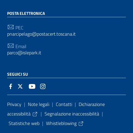
POSTA ELETTRONICA
PEC
pnarcipelago@postacert.toscana.it
Email
parco@islepark.it
SEGUICI SU
Sezione Link Utili
Privacy
|
Note legali
|
Contatti
|
Dichiarazione
accessibilità
|
Segnalazione inaccessibilità
|
Statistiche web
|
Whistleblowing