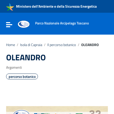
Vai ai contenuti
Ministero dell'Ambiente e della Sicurezza Energetica
Vai al menu di navigazione
Vai al footer
Parco Nazionale Arcipelago Toscano
Attiva / disattiva la navigazione
Home
/
Isola di Capraia
/
Il percorso botanico
/
OLEANDRO
OLEANDRO
Argomenti
percorso botanico