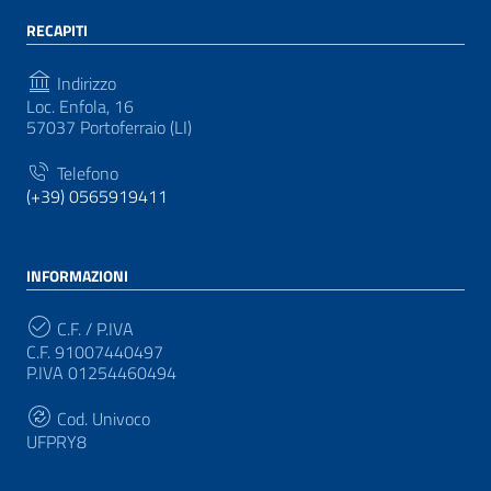
RECAPITI
Indirizzo
Loc. Enfola, 16
57037 Portoferraio (LI)
Telefono
(+39) 0565919411
INFORMAZIONI
C.F. / P.IVA
C.F. 91007440497
P.IVA 01254460494
Cod. Univoco
UFPRY8