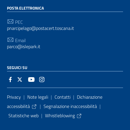
POSTA ELETTRONICA
PEC
pnarcipelago@postacert.toscana.it
Email
parco@islepark.it
SEGUICI SU
Sezione Link Utili
Privacy
|
Note legali
|
Contatti
|
Dichiarazione
accessibilità
|
Segnalazione inaccessibilità
|
Statistiche web
|
Whistleblowing