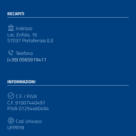
RECAPITI
Indirizzo
Loc. Enfola, 16
57037 Portoferraio (LI)
Telefono
(+39) 0565919411
INFORMAZIONI
C.F. / P.IVA
C.F. 91007440497
P.IVA 01254460494
Cod. Univoco
UFPRY8