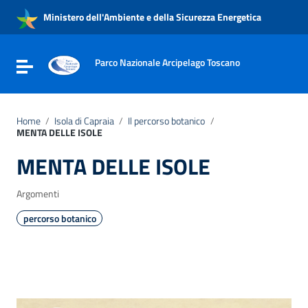
Vai ai contenuti
Ministero dell'Ambiente e della Sicurezza Energetica
Vai al menu di navigazione
Vai al footer
Parco Nazionale Arcipelago Toscano
Attiva / disattiva la navigazione
Home
/
Isola di Capraia
/
Il percorso botanico
/
MENTA DELLE ISOLE
MENTA DELLE ISOLE
Argomenti
percorso botanico