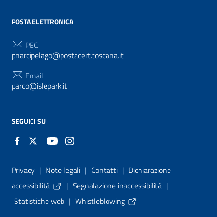
POSTA ELETTRONICA
PEC
pnarcipelago@postacert.toscana.it
Email
parco@islepark.it
SEGUICI SU
Sezione Link Utili
Privacy
|
Note legali
|
Contatti
|
Dichiarazione
accessibilità
|
Segnalazione inaccessibilità
|
Statistiche web
|
Whistleblowing