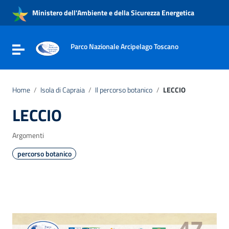
Vai ai contenuti
Ministero dell'Ambiente e della Sicurezza Energetica
Vai al menu di navigazione
Vai al footer
Parco Nazionale Arcipelago Toscano
Attiva / disattiva la navigazione
Home
/
Isola di Capraia
/
Il percorso botanico
/
LECCIO
LECCIO
Argomenti
percorso botanico