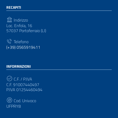
RECAPITI
Indirizzo
Loc. Enfola, 16
57037 Portoferraio (LI)
Telefono
(+39) 0565919411
INFORMAZIONI
C.F. / P.IVA
C.F. 91007440497
P.IVA 01254460494
Cod. Univoco
UFPRY8