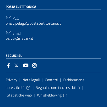
POSTA ELETTRONICA
PEC
pnarcipelago@postacert.toscana.it
Email
parco@islepark.it
SEGUICI SU
Sezione Link Utili
Privacy
|
Note legali
|
Contatti
|
Dichiarazione
accessibilità
|
Segnalazione inaccessibilità
|
Statistiche web
|
Whistleblowing