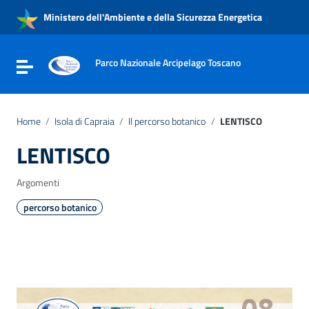
Vai ai contenuti
Ministero dell'Ambiente e della Sicurezza Energetica
Vai al menu di navigazione
Vai al footer
Parco Nazionale Arcipelago Toscano
Attiva / disattiva la navigazione
Home
/
Isola di Capraia
/
Il percorso botanico
/
LENTISCO
LENTISCO
Argomenti
percorso botanico