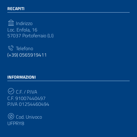
RECAPITI
Indirizzo
Loc. Enfola, 16
57037 Portoferraio (LI)
Telefono
(+39) 0565919411
INFORMAZIONI
C.F. / P.IVA
C.F. 91007440497
P.IVA 01254460494
Cod. Univoco
UFPRY8