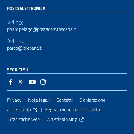
POSTA ELETTRONICA
PEC
pnarcipelago@postacert.toscana.it
Email
parco@islepark.it
SEGUICI SU
Sezione Link Utili
Privacy
|
Note legali
|
Contatti
|
Dichiarazione
accessibilità
|
Segnalazione inaccessibilità
|
Statistiche web
|
Whistleblowing