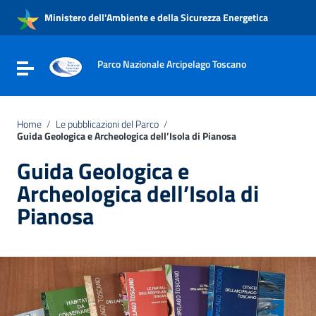
Vai ai contenuti
Ministero dell'Ambiente e della Sicurezza Energetica
Vai al menu di navigazione
Vai al footer
Parco Nazionale Arcipelago Toscano
Attiva / disattiva la navigazione
Home
/
Le pubblicazioni del Parco
/
Guida Geologica e Archeologica dell’Isola di Pianosa
Guida Geologica e
Archeologica dell’Isola di
Pianosa