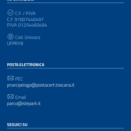
C.F. / P.IVA
C.F. 91007440497
P.IVA 01254460494
Cod. Univoco
UFPRY8
POSTA ELETTRONICA
PEC
pnarcipelago@postacert.toscana.it
Email
parco@islepark.it
SEGUICI SU