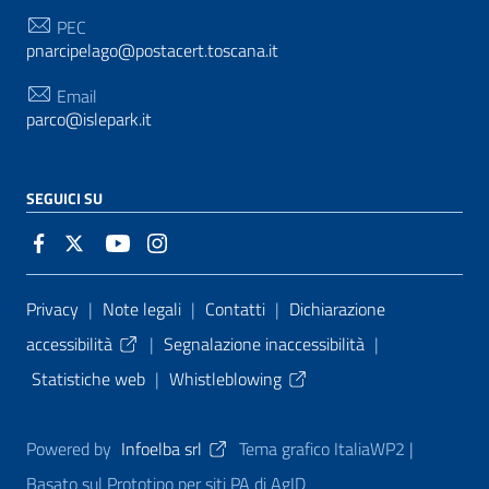
PEC
pnarcipelago@postacert.toscana.it
Email
parco@islepark.it
SEGUICI SU
Sezione Link Utili
Privacy
|
Note legali
|
Contatti
|
Dichiarazione
accessibilità
|
Segnalazione inaccessibilità
|
Statistiche web
|
Whistleblowing
Powered by
Infoelba srl
Tema grafico ItaliaWP2 |
Basato sul Prototipo per siti PA di AgID