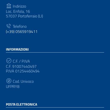
Indirizzo
Loc. Enfola, 16
57037 Portoferraio (LI)
Telefono
(+39) 0565919411
INFORMAZIONI
C.F. / P.IVA
C.F. 91007440497
P.IVA 01254460494
Cod. Univoco
UFPRY8
POSTA ELETTRONICA