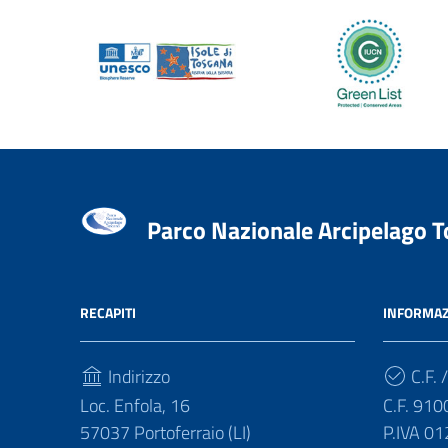
Parco Nazionale Arcipelago 
RECAPITI
INFORMAZ
Indirizzo
C.F. /
Loc. Enfola, 16
C.F. 91
57037 Portoferraio (LI)
P.IVA 0