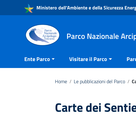
Vai ai contenuti
Ministero dell'Ambiente e della Sicurezza Ener
Vai al menu di navigazione
Vai al footer
Parco Nazionale Arci
Ente Parco
Visitare il Parco
Par
Home
/
Le pubblicazioni del Parco
/
Ca
Carte dei Sentie