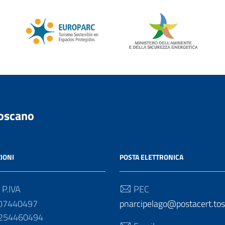
Toscano
IONI
POSTA ELETTRONICA
 P.IVA
PEC
007440497
pnarcipelago@postacert.tos
1254460494