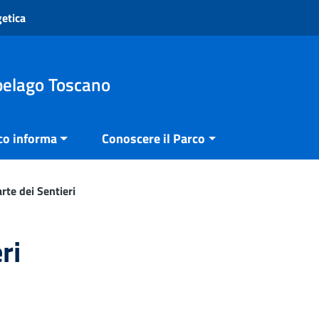
getica
pelago Toscano
co informa
Conoscere il Parco
rte dei Sentieri
ri