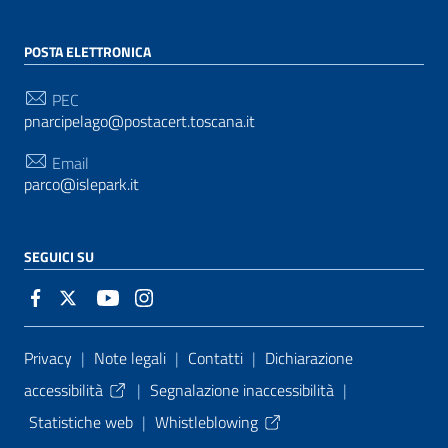
POSTA ELETTRONICA
PEC
pnarcipelago@postacert.toscana.it
Email
parco@islepark.it
SEGUICI SU
Sezione Link Utili
Privacy
|
Note legali
|
Contatti
|
Dichiarazione
accessibilità
|
Segnalazione inaccessibilità
|
Statistiche web
|
Whistleblowing