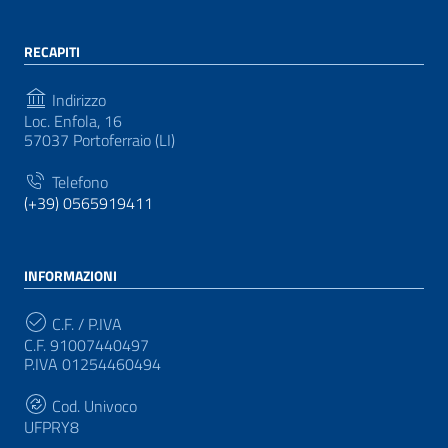
RECAPITI
Indirizzo
Loc. Enfola, 16
57037 Portoferraio (LI)
Telefono
(+39) 0565919411
INFORMAZIONI
C.F. / P.IVA
C.F. 91007440497
P.IVA 01254460494
Cod. Univoco
UFPRY8