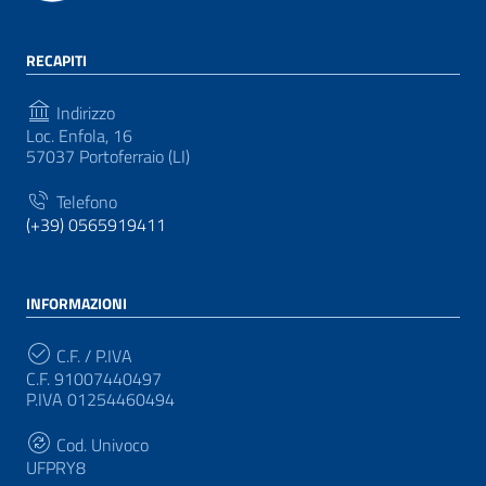
RECAPITI
Indirizzo
Loc. Enfola, 16
57037 Portoferraio (LI)
Telefono
(+39) 0565919411
INFORMAZIONI
C.F. / P.IVA
C.F. 91007440497
P.IVA 01254460494
Cod. Univoco
UFPRY8