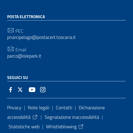
POSTA ELETTRONICA
PEC
pnarcipelago@postacert.toscana.it
Email
parco@islepark.it
SEGUICI SU
Sezione Link Utili
Privacy
|
Note legali
|
Contatti
|
Dichiarazione
accessibilità
|
Segnalazione inaccessibilità
|
Statistiche web
|
Whistleblowing