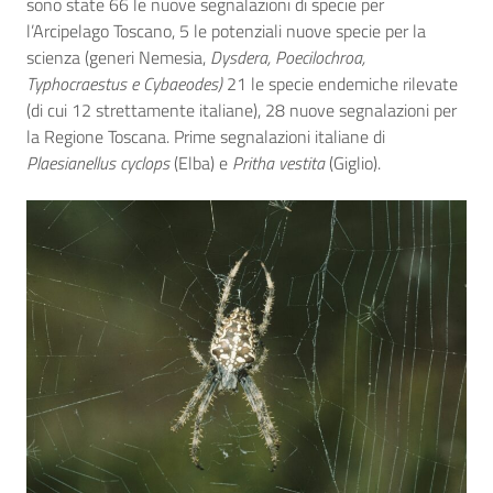
sono state 66 le nuove segnalazioni di specie per
l’Arcipelago Toscano, 5 le potenziali nuove specie per la
scienza (generi Nemesia,
Dysdera, Poecilochroa,
Typhocraestus e Cybaeodes)
21 le specie endemiche rilevate
(di cui 12 strettamente italiane), 28 nuove segnalazioni per
la Regione Toscana. Prime segnalazioni italiane di
Plaesianellus cyclops
(Elba) e
Pritha vestita
(Giglio).