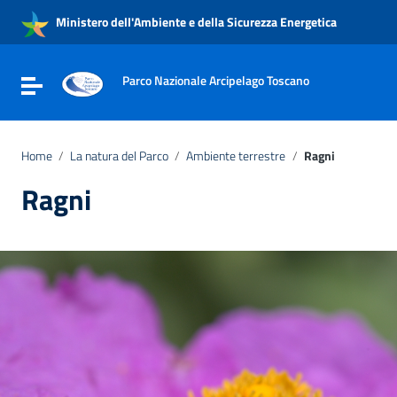
Vai ai contenuti
Ministero dell'Ambiente e della Sicurezza Energetica
Vai al menu di navigazione
Vai al footer
Parco Nazionale Arcipelago Toscano
Attiva / disattiva la navigazione
Home
/
La natura del Parco
/
Ambiente terrestre
/
Ragni
Ragni