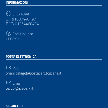
INFORMAZIONI
C.F. / P.IVA
C.F. 91007440497
P.IVA 01254460494
Cod. Univoco
UFPRY8
POSTA ELETTRONICA
PEC
pnarcipelago@postacert.toscana.it
Email
parco@islepark.it
SEGUICI SU