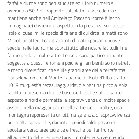
farfalle diurne sono ben studiate ed il loro numero si
avvicina a 50. Se il rapporto calcolato in precedenza si
mantiene anche nell’Arcipelago Toscano (come è lecito
immaginare) dovremmo aspettarci la presenza su queste
isole di quasi mille specie di falene di cui circa la metà sono
Microlepidotteri. I cambiamenti climatici portano nuove
specie nelle fauna, ma soprattutto alle nostre latitudini ne
fanno perdere molte altre. Le isole sono particolarmente
soggette a questi fenomeni poiché gli ambienti sono ristretti
e meno diversificati che sulle grandi aree della terraferma.
Consideriamo che il Monte Capanne all’Isola d’Elba è alto
1019 m; quest’altezza, ragguardevole per una piccola isola,
facilita la presenza di aree boscose fresche sul versante
esposto a nord e permette la sopravvivenza di molte specie
assenti nella maggior parte delle altre isole. Inoltre, una
montagna rappresenta un’ottima garanzia di sopravvivenza
per molte specie che, durante i periodi caldi, possono
spostarsi verso aree più alte e fresche per far fronte
all’aumento delle temperature. Il problema sorge quando il