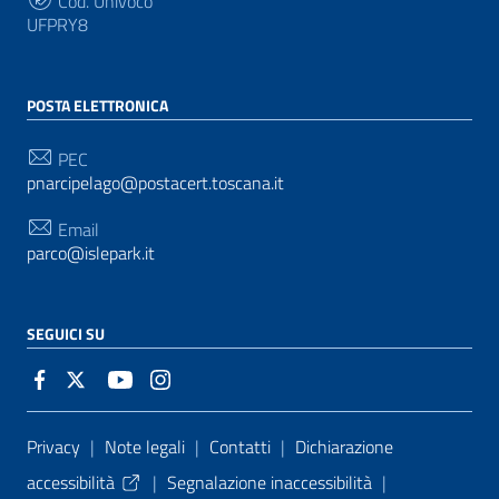
Cod. Univoco
UFPRY8
POSTA ELETTRONICA
PEC
pnarcipelago@postacert.toscana.it
Email
parco@islepark.it
SEGUICI SU
Sezione Link Utili
Privacy
|
Note legali
|
Contatti
|
Dichiarazione
accessibilità
|
Segnalazione inaccessibilità
|