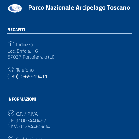
Parco Nazionale Arcipelago Toscano
RECAPITI
Indirizzo
Loc. Enfola, 16
57037 Portoferraio (LI)
Telefono
(+39) 0565919411
INFORMAZIONI
C.F. / P.IVA
C.F. 91007440497
P.IVA 01254460494