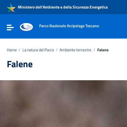
Vai ai contenuti
Ministero dell'Ambiente e della Sicurezza Energetica
Vai al menu di navigazione
Vai al footer
Parco Nazionale Arcipelago Toscano
Attiva / disattiva la navigazione
Home
/
La natura del Parco
/
Ambiente terrestre
/
Falene
Falene