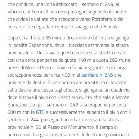
che conduce, una volta imboccato il sentiero n. 249, al
Viticcio e al Forno. Il percorso prosegue seguendo il crinale
che divide le vallate che scendono verso Portoferraio dai
versanti che degradano verso la spiaggia della Biodola.
Dopo circa 1 ora e 35 minuti di cammino dall’inizio si giunge
in località Capannone, dove il tracciato attraversa la strada
provinciale n. 24. La via a questo punto si fa stretta e sale
con una certa pendenza da quota 140 m a quota 292 m, nei
pressi di Monte Pericoli, dove si fa pianeggiante e più larga,
sovrapponendosi per circa 400 m al
sentiero n. 245
che
proviene da destra. Si percorrono ancora 500 m e, lasciata
sulla destra una cessa tagliafuoco, si giunge ad un quadrivio
dove si trova il bivio con il sentiero n. 214 che sale a Monte
Barbatoia. Da qui il sentiero n. 248 si sovrappone per circa
600 m con la
GTE
e successivamente, superato il bivio con il
sentiero n. 244, prosegue fino ad attraversare la strada
provinciale n. 30 al Passo del Monumento. Il tempo di
percorrenza tra gli attraversamenti delle strade provinciali n.