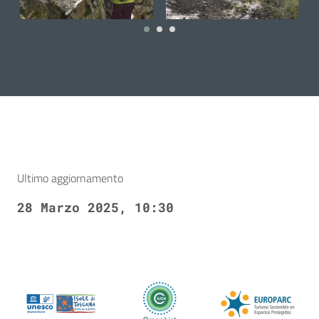
18 March 2025
18 March 2025
1
Ultimo aggiornamento
28 Marzo 2025, 10:30