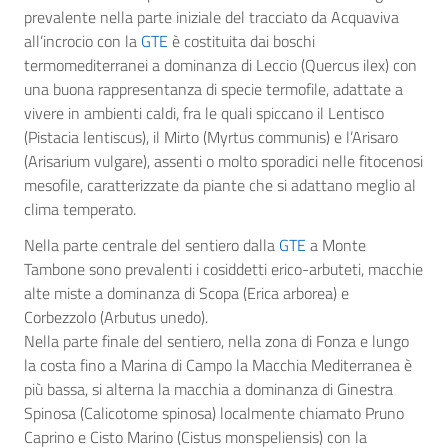
prevalente nella parte iniziale del tracciato da Acquaviva
all’incrocio con la
GTE
è costituita dai boschi
termomediterranei a dominanza di Leccio (Quercus ilex) con
una buona rappresentanza di specie termofile, adattate a
vivere in ambienti caldi, fra le quali spiccano il Lentisco
(Pistacia lentiscus), il Mirto (Myrtus communis) e l’Arisaro
(Arisarium vulgare), assenti o molto sporadici nelle fitocenosi
mesofile, caratterizzate da piante che si adattano meglio al
clima temperato.
Nella parte centrale del sentiero dalla
GTE
a Monte
Tambone sono prevalenti i cosiddetti erico-arbuteti, macchie
alte miste a dominanza di Scopa (Erica arborea) e
Corbezzolo (Arbutus unedo).
Nella parte finale del sentiero, nella zona di Fonza e lungo
la costa fino a Marina di Campo la Macchia Mediterranea è
più bassa, si alterna la macchia a dominanza di Ginestra
Spinosa (Calicotome spinosa) localmente chiamato Pruno
Caprino e Cisto Marino (Cistus monspeliensis) con la