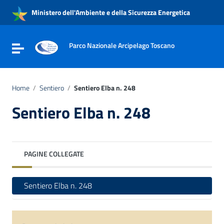
Vai ai contenuti
Ministero dell'Ambiente e della Sicurezza Energetica
Vai al menu di navigazione
Vai al footer
Parco Nazionale Arcipelago Toscano
Attiva / disattiva la navigazione
Home
/
Sentiero
/
Sentiero Elba n. 248
Sentiero Elba n. 248
PAGINE COLLEGATE
Sentiero Elba n. 248