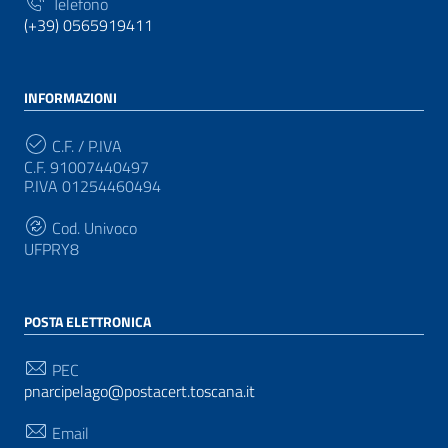
Telefono
(+39) 0565919411
INFORMAZIONI
C.F. / P.IVA
C.F. 91007440497
P.IVA 01254460494
Cod. Univoco
UFPRY8
POSTA ELETTRONICA
PEC
pnarcipelago@postacert.toscana.it
Email