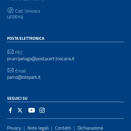
Cod. Univoco
UFPRY8
POSTA ELETTRONICA
PEC
pnarcipelago@postacert.toscana.it
Email
parco@islepark.it
SEGUICI SU
Sezione Link Utili
Privacy
|
Note legali
|
Contatti
|
Dichiarazione