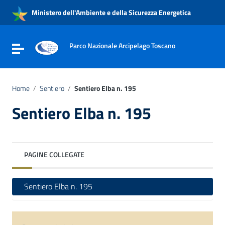
Vai ai contenuti
Ministero dell'Ambiente e della Sicurezza Energetica
Vai al menu di navigazione
Vai al footer
Parco Nazionale Arcipelago Toscano
Attiva / disattiva la navigazione
Home
/
Sentiero
/
Sentiero Elba n. 195
Sentiero Elba n. 195
PAGINE COLLEGATE
Sentiero Elba n. 195