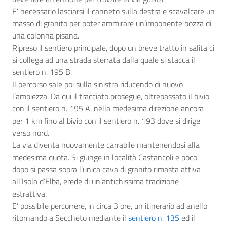
E’ necessario lasciarsi il canneto sulla destra e scavalcare un
masso di granito per poter ammirare un’imponente bozza di
una colonna pisana.
Ripreso il sentiero principale, dopo un breve tratto in salita ci
si collega ad una strada sterrata dalla quale si stacca il
sentiero n. 195 B.
Il percorso sale poi sulla sinistra riducendo di nuovo
l’ampiezza. Da qui il tracciato prosegue, oltrepassato il bivio
con il sentiero n. 195 A, nella medesima direzione ancora
per 1 km fino al bivio con il sentiero n. 193 dove si dirige
verso nord.
La via diventa nuovamente carrabile mantenendosi alla
medesima quota. Si giunge in località Castancoli e poco
dopo si passa sopra l’unica cava di granito rimasta attiva
all’Isola d’Elba, erede di un’antichissima tradizione
estrattiva.
E’ possibile percorrere, in circa 3 ore, un itinerario ad anello
ritornando a Seccheto mediante il
sentiero n. 135
ed il