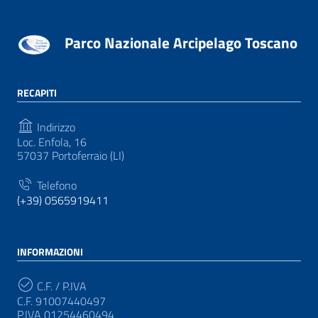
Parco Nazionale Arcipelago Toscano
RECAPITI
Indirizzo
Loc. Enfola, 16
57037 Portoferraio (LI)
Telefono
(+39) 0565919411
INFORMAZIONI
C.F. / P.IVA
C.F. 91007440497
P.IVA 01254460494