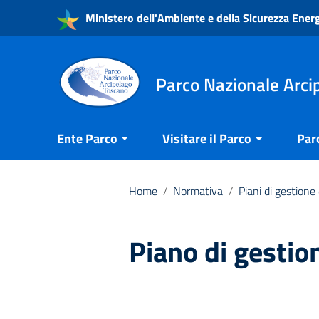
Vai ai contenuti
Ministero dell'Ambiente e della Sicurezza Ener
Vai al menu di navigazione
Vai al footer
Parco Nazionale Arci
Ente Parco
Visitare il Parco
Par
Home
/
Normativa
/
Piani di gestion
Piano di gestion