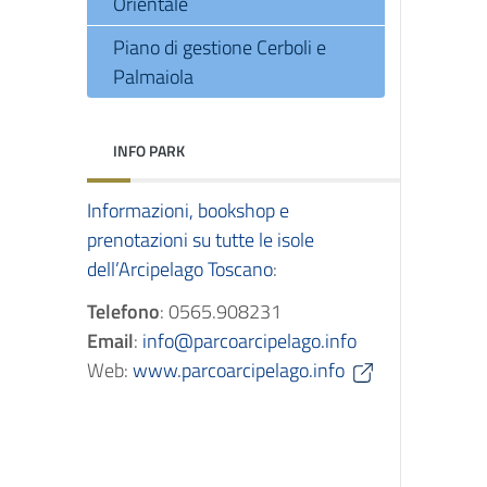
Orientale
Piano di gestione Cerboli e
Palmaiola
INFO PARK
Informazioni, bookshop e
prenotazioni su tutte le isole
dell’Arcipelago Toscano
:
Telefono
: 0565.908231
Email
:
info@parcoarcipelago.info
Web:
www.parcoarcipelago.info