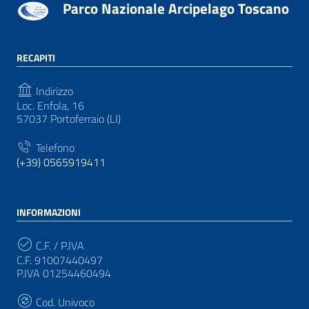
Parco Nazionale Arcipelago Toscano
RECAPITI
Indirizzo
Loc. Enfola, 16
57037 Portoferraio (LI)
Telefono
(+39) 0565919411
INFORMAZIONI
C.F. / P.IVA
C.F. 91007440497
P.IVA 01254460494
Cod. Univoco