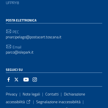
UFPRY8
POSTA ELETTRONICA
PEC
pnarcipelago@postacert.toscana.it
Email
parco@islepark.it
SEGUICI SU
Sezione Link Utili
Privacy
|
Note legali
|
Contatti
|
Dichiarazione
accessibilità
|
Segnalazione inaccessibilità
|