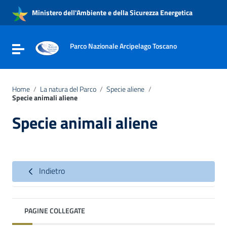
Vai ai contenuti
Ministero dell'Ambiente e della Sicurezza Energetica
Vai al menu di navigazione
Vai al footer
Parco Nazionale Arcipelago Toscano
Attiva / disattiva la navigazione
Home
/
La natura del Parco
/
Specie aliene
/
Specie animali aliene
Specie animali aliene
Indietro
PAGINE COLLEGATE