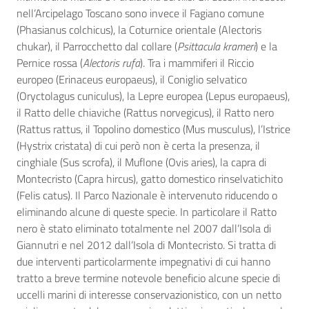
nell’Arcipelago Toscano sono invece il Fagiano comune
(Phasianus colchicus), la Coturnice orientale (Alectoris
chukar), il Parrocchetto dal collare (
Psittacula krameri
) e la
Pernice rossa (
Alectoris rufa
). Tra i mammiferi il Riccio
europeo (Erinaceus europaeus), il Coniglio selvatico
(Oryctolagus cuniculus), la Lepre europea (Lepus europaeus),
il Ratto delle chiaviche (Rattus norvegicus), il Ratto nero
(Rattus rattus, il Topolino domestico (Mus musculus), l’Istrice
(Hystrix cristata) di cui però non è certa la presenza, il
cinghiale (Sus scrofa), il Muflone (Ovis aries), la capra di
Montecristo (Capra hircus), gatto domestico rinselvatichito
(Felis catus). Il Parco Nazionale è intervenuto riducendo o
eliminando alcune di queste specie. In particolare il Ratto
nero è stato eliminato totalmente nel 2007 dall’Isola di
Giannutri e nel 2012 dall’Isola di Montecristo. Si tratta di
due interventi particolarmente impegnativi di cui hanno
tratto a breve termine notevole beneficio alcune specie di
uccelli marini di interesse conservazionistico, con un netto