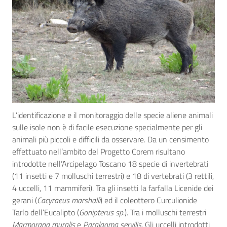
L’identificazione e il monitoraggio delle specie aliene animali
sulle isole non è di facile esecuzione specialmente per gli
animali più piccoli e difficili da osservare. Da un censimento
effettuato nell’ambito del Progetto Corem risultano
introdotte nell’Arcipelago Toscano 18 specie di invertebrati
(11 insetti e 7 molluschi terrestri) e 18 di vertebrati (3 rettili,
4 uccelli, 11 mammiferi). Tra gli insetti la farfalla Licenide dei
gerani (
Cacyraeus marshalli
) ed il coleottero Curculionide
Tarlo dell’Eucalipto (
Gonipterus sp.
). Tra i molluschi terrestri
Marmorana muralis
e
Paralaoma servilis
. Gli uccelli introdotti