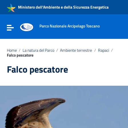
Vai ai contenuti
Ministero dell'Ambiente e della Sicurezza Energetica
Vai al menu di navigazione
Vai al footer
Parco Nazionale Arcipelago Toscano
Attiva / disattiva la navigazione
Home
/
La natura del Parco
/
Ambiente terrestre
/
Rapaci
/
Falco pescatore
Falco pescatore