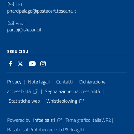
PEC
pnarcipelago@postacert.toscana.it
Email
parco@islepark.it
SEGUICI SU
Sezione Link Utili
Privacy
|
Note legali
|
Contatti
|
Dichiarazione
accessibilità
|
Segnalazione inaccessibilità
|
Statistiche web
|
Whistleblowing
Powered by
Infoelba srl
Tema grafico ItaliaWP2 |
Basato sul Prototipo per siti PA di AgID