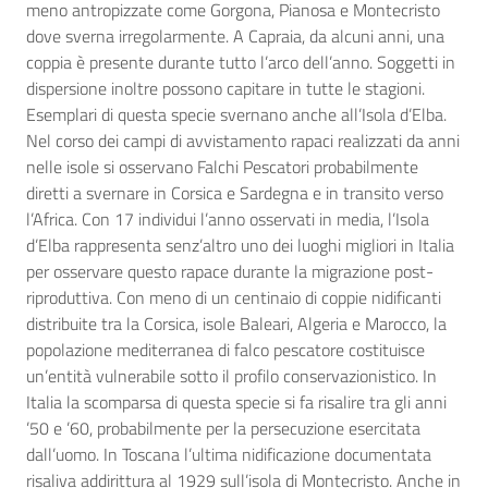
meno antropizzate come Gorgona, Pianosa e Montecristo
dove sverna irregolarmente. A Capraia, da alcuni anni, una
coppia è presente durante tutto l’arco dell’anno. Soggetti in
dispersione inoltre possono capitare in tutte le stagioni.
Esemplari di questa specie svernano anche all’Isola d’Elba.
Nel corso dei campi di avvistamento rapaci realizzati da anni
nelle isole si osservano Falchi Pescatori probabilmente
diretti a svernare in Corsica e Sardegna e in transito verso
l’Africa. Con 17 individui l’anno osservati in media, l’Isola
d’Elba rappresenta senz’altro uno dei luoghi migliori in Italia
per osservare questo rapace durante la migrazione post-
riproduttiva. Con meno di un centinaio di coppie nidificanti
distribuite tra la Corsica, isole Baleari, Algeria e Marocco, la
popolazione mediterranea di falco pescatore costituisce
un’entità vulnerabile sotto il profilo conservazionistico. In
Italia la scomparsa di questa specie si fa risalire tra gli anni
’50 e ’60, probabilmente per la persecuzione esercitata
dall’uomo. In Toscana l’ultima nidificazione documentata
risaliva addirittura al 1929 sull’isola di Montecristo. Anche in