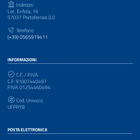
Indirizzo
Loc. Enfola, 16
57037 Portoferraio (LI)
Telefono
(+39) 0565919411
INFORMAZIONI
C.F. / P.IVA
C.F. 91007440497
P.IVA 01254460494
Cod. Univoco
UFPRY8
POSTA ELETTRONICA