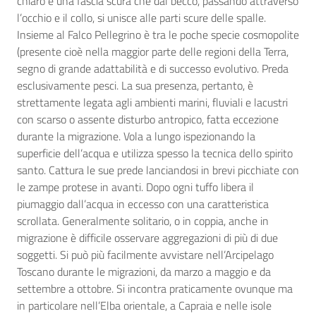
chiaro e una fascia scura che dal becco, passando attraverso
l’occhio e il collo, si unisce alle parti scure delle spalle.
Insieme al Falco Pellegrino è tra le poche specie cosmopolite
(presente cioè nella maggior parte delle regioni della Terra,
segno di grande adattabilità e di successo evolutivo. Preda
esclusivamente pesci. La sua presenza, pertanto, è
strettamente legata agli ambienti marini, fluviali e lacustri
con scarso o assente disturbo antropico, fatta eccezione
durante la migrazione. Vola a lungo ispezionando la
superficie dell’acqua e utilizza spesso la tecnica dello spirito
santo. Cattura le sue prede lanciandosi in brevi picchiate con
le zampe protese in avanti. Dopo ogni tuffo libera il
piumaggio dall’acqua in eccesso con una caratteristica
scrollata. Generalmente solitario, o in coppia, anche in
migrazione è difficile osservare aggregazioni di più di due
soggetti. Si può più facilmente avvistare nell’Arcipelago
Toscano durante le migrazioni, da marzo a maggio e da
settembre a ottobre. Si incontra praticamente ovunque ma
in particolare nell’Elba orientale, a Capraia e nelle isole