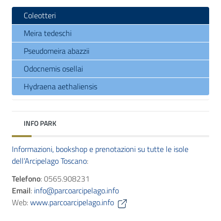
Coleotteri
Meira tedeschi
Pseudomeira abazzii
Odocnemis osellai
Hydraena aethaliensis
INFO PARK
Informazioni, bookshop e prenotazioni su tutte le isole
dell’Arcipelago Toscano
:
Telefono
: 0565.908231
Email
:
info@parcoarcipelago.info
Web:
www.parcoarcipelago.info