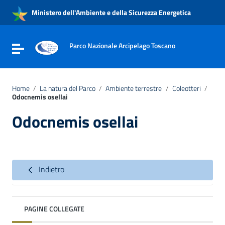
Vai ai contenuti
Ministero dell'Ambiente e della Sicurezza Energetica
Vai al menu di navigazione
Vai al footer
Parco Nazionale Arcipelago Toscano
Attiva / disattiva la navigazione
Home
/
La natura del Parco
/
Ambiente terrestre
/
Coleotteri
/
Odocnemis osellai
Odocnemis osellai
Indietro
PAGINE COLLEGATE