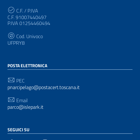
C.F. / P.IVA
C.F. 91007440497
P.IVA 01254460494
Cod. Univoco
UFPRY8
POSTA ELETTRONICA
PEC
pnarcipelago@postacert.toscana.it
Email
parco@islepark.it
SEGUICI SU