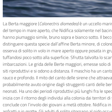
La Berta maggiore (
Calonectris diomedea)
è un uccello marin
del tempo in mare aperto, che Nidifica solamente nel bacin
hanno piumaggio simile, bruno sopra e bianco sotto. Il becc
distinguere questa specie dall’affine Berta minore, di colore 
osserva di solito in volo in mare aperto oppure posata in gr
tuffandosi poco sotto alla superficie. Sfrutta talvolta lo sca
imbarcazioni. Le grida delle Berte maggiori, emesse solo di n
siti riproduttivi e si odono a distanza. Il maschio ha un can
rauco e profondo. Il mito del canto delle sirene che attraeva
probabilmente avuto origine dagli struggenti canti delle bert
neonati. Ha uno dei periodi riproduttivi più lunghi fra le spec
inizia con il ritorno degli individui alla colonia dai territori
conclude con l’involo dei giovani a metà ottobre. Nidifica in
anfratti o in grotte. Gli adulti di solito ritornano al nido oc