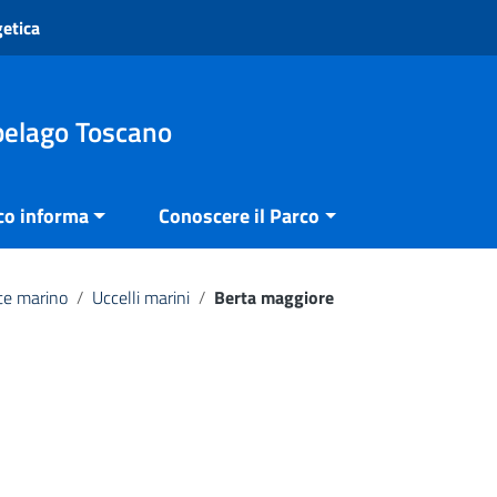
getica
pelago Toscano
co informa
Conoscere il Parco
e marino
/
Uccelli marini
/
Berta maggiore