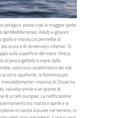
o pelagico, passa cioè la maggior parte
o del Mediterraneo. Adulti e giovani
o giallo e massiccio permette di
più scuro e di dimensioni inferiori. Si
uppo sulla superficie del mare. Pesca
rto di pesca gettato a mare dalle
otte, sono una caratteristica dei soli
to acuto e squillante, la femmina più
 irresistibilmente i marinai di Ulisse ha
e, talvolta simile a un pianto di
ie di uccelli europee. La nidificazione
 di svernamento tra marzo e aprile e si
 colonie in cavità scavate nel terreno, in
cupato negli anni precedenti. L’unico uovo