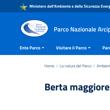
Vai ai contenuti
Ministero dell'Ambiente e della Sicurezza Ener
Vai al menu di navigazione
Vai al footer
Parco Nazionale Arci
Ente Parco
Visitare il Parco
Par
Home
/
La natura del Parco
/
Ambient
Berta maggiore