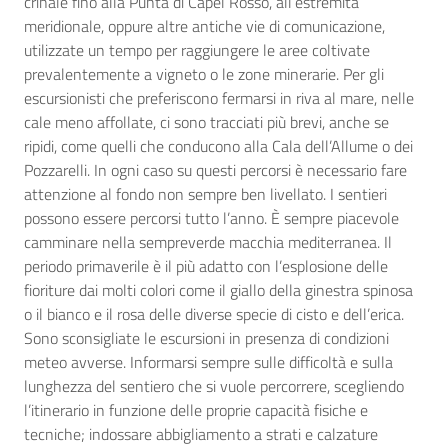
crinale fino alla Punta di Capel Rosso, all’estremità
meridionale, oppure altre antiche vie di comunicazione,
utilizzate un tempo per raggiungere le aree coltivate
prevalentemente a vigneto o le zone minerarie. Per gli
escursionisti che preferiscono fermarsi in riva al mare, nelle
cale meno affollate, ci sono tracciati più brevi, anche se
ripidi, come quelli che conducono alla Cala dell’Allume o dei
Pozzarelli. In ogni caso su questi percorsi è necessario fare
attenzione al fondo non sempre ben livellato. I sentieri
possono essere percorsi tutto l’anno. È sempre piacevole
camminare nella sempreverde macchia mediterranea. Il
periodo primaverile è il più adatto con l’esplosione delle
fioriture dai molti colori come il giallo della ginestra spinosa
o il bianco e il rosa delle diverse specie di cisto e dell’erica.
Sono sconsigliate le escursioni in presenza di condizioni
meteo avverse. Informarsi sempre sulle difficoltà e sulla
lunghezza del sentiero che si vuole percorrere, scegliendo
l’itinerario in funzione delle proprie capacità fisiche e
tecniche; indossare abbigliamento a strati e calzature