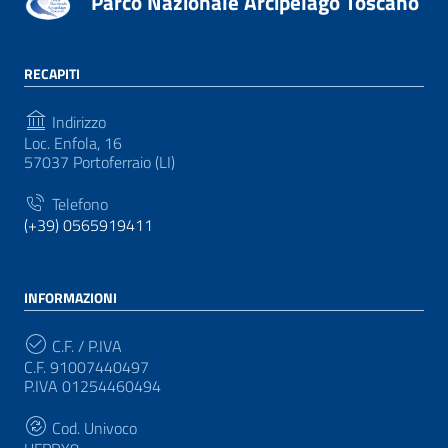
Parco Nazionale Arcipelago Toscano
RECAPITI
Indirizzo
Loc. Enfola, 16
57037 Portoferraio (LI)
Telefono
(+39) 0565919411
INFORMAZIONI
C.F. / P.IVA
C.F. 91007440497
P.IVA 01254460494
Cod. Univoco