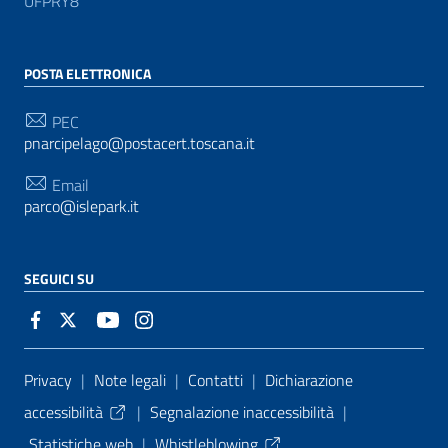
UFPRY8
POSTA ELETTRONICA
PEC
pnarcipelago@postacert.toscana.it
Email
parco@islepark.it
SEGUICI SU
Sezione Link Utili
Privacy
|
Note legali
|
Contatti
|
Dichiarazione
accessibilità
|
Segnalazione inaccessibilità
|
Statistiche web
|
Whistleblowing