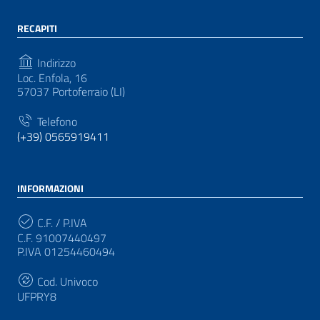
RECAPITI
Indirizzo
Loc. Enfola, 16
57037 Portoferraio (LI)
Telefono
(+39) 0565919411
INFORMAZIONI
C.F. / P.IVA
C.F. 91007440497
P.IVA 01254460494
Cod. Univoco
UFPRY8