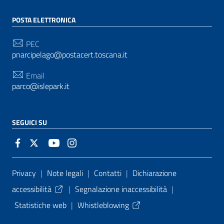
POSTA ELETTRONICA
PEC
pnarcipelago@postacert.toscana.it
Email
parco@islepark.it
SEGUICI SU
Sezione Link Utili
Privacy
|
Note legali
|
Contatti
|
Dichiarazione
accessibilità
|
Segnalazione inaccessibilità
|
Statistiche web
|
Whistleblowing