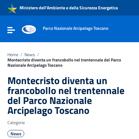
Vai ai contenuti
Ministero dell'Ambiente e della Sicurezza Energetica
Vai al menu di navigazione
Vai al footer
Parco Nazionale Arcipelago Toscano
Attiva / disattiva la navigazione
Home
/
News
/
Montecristo diventa un francobollo nel trentennale del Parco
Nazionale Arcipelago Toscano
Montecristo diventa un
francobollo nel trentennale
del Parco Nazionale
Arcipelago Toscano
Categorie
News